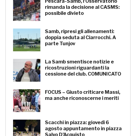
Pescara-Samb, l’Osservatorio
rimanda la decisione al CASMS:
possibile divieto
Samb, ripresi gli allenamenti:
doppia seduta al Ciarrocchi. A
parte Tunjov
La Samb smentisce notizie e
ricostruzioni riguardanti la
cessione del club. COMUNICATO
FOCUS – Giusto criticare Massi,
ma anche riconoscerne i meriti
Scacchi in piazza: giovedì 6
agosto appuntamento in piazza
Salvo D’Acquisto