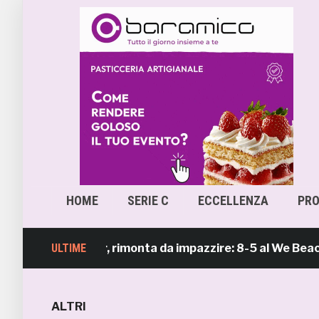
HOME
SERIE C
ECCELLENZA
PR
each Soccer, rimonta da impazzire: 8-5 al We Beach Cata
ULTIME
ALTRI