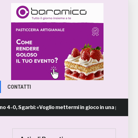
CONTATTI
Sgarbi: «Voglio mettermi in gioco in una piazza calda 