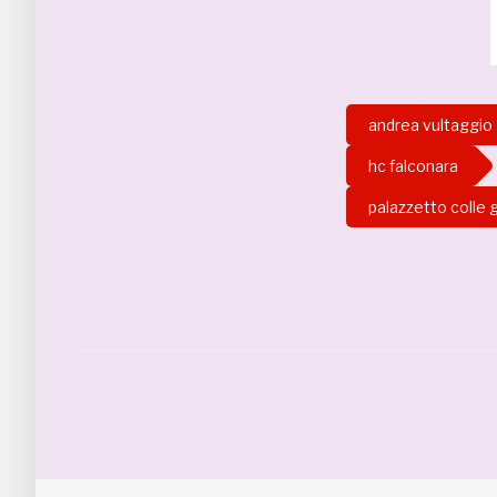
andrea vultaggio
hc falconara
palazzetto colle 