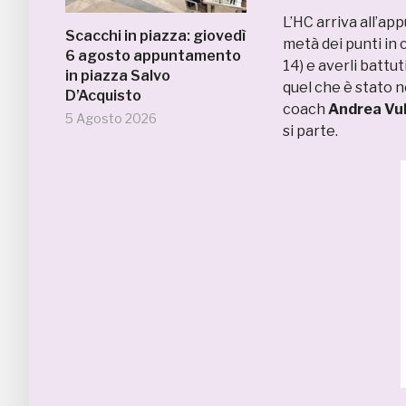
L’HC arriva all’ap
Scacchi in piazza: giovedì
metà dei punti in 
6 agosto appuntamento
14) e averli battut
in piazza Salvo
quel che è stato n
D’Acquisto
coach
Andrea Vu
5 Agosto 2026
si parte.