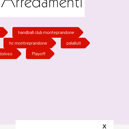
handball club monteprandone
hc montreprandone
palaliuti
gioioso
Playoff
X