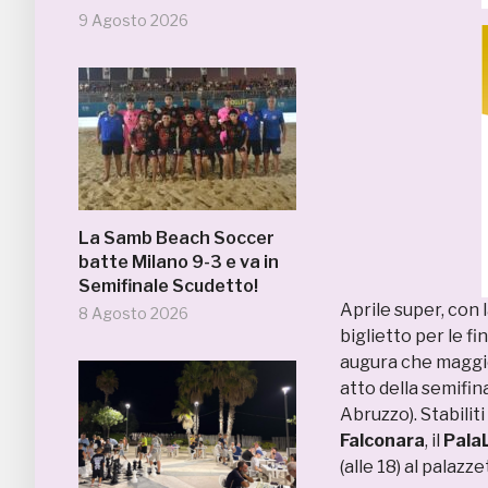
9 Agosto 2026
La Samb Beach Soccer
batte Milano 9-3 e va in
Semifinale Scudetto!
Aprile super, con 
8 Agosto 2026
biglietto per le fin
augura che maggio 
atto della semifin
Abruzzo). Stabiliti
Falconara
, il
PalaL
(alle 18) al palazze