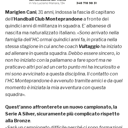
Mariglen Cani
, 31 anni, indossa la fascia di capitano
dell’
Handball Club Monteprandone
a fronte dei
quindici anni di militanza in squadra. E’ albanese di
nascita ma naturalizzato italiano. «
Sono arrivato nella
famiglia dell’HC ormai quindici anni fa, in pratica nella
stessa stagione in cui anche coach
Vultaggio
ha iniziato
ad allenare in questa squadra. Debbo essere sincero, io
non ho iniziato con la pallamano a fare sport ma ne
praticavo altri poi ad un certo punto mi ha incuriosito e
mi sono avvicinato a questa disciplina. Il contatto con
l’HC Monteprandone è avvenuto tramite amici e da quel
momento è iniziata la mia avventura con questa
squadra
».
Quest’anno affronterete un nuovo campionato, la
Serie A Silver, sicuramente più complicato rispetto
alla Bronze
.
«
Sarà un campionato difficile perché ci sono formazioni