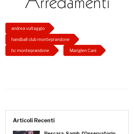
andrea vultaggio
handball club monteprandone
hc monteprandone
Mariglen Cani
Articoli Recenti
Pescara-Samb, l’Osservatorio