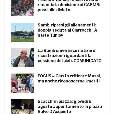
rimanda la decisione al CASMS:
possibile divieto
Samb, ripresi gli allenamenti:
doppia seduta al Ciarrocchi. A
parte Tunjov
La Samb smentisce notizie e
ricostruzioni riguardanti la
cessione del club. COMUNICATO
FOCUS – Giusto criticare Massi,
ma anche riconoscerne i meriti
Scacchi in piazza: giovedì 6
agosto appuntamento in piazza
Salvo D’Acquisto