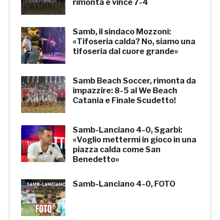
rimonta e vince 7-4
Samb, il sindaco Mozzoni:
«Tifoseria calda? No, siamo una
tifoseria dal cuore grande»
Samb Beach Soccer, rimonta da
impazzire: 8-5 al We Beach
Catania e Finale Scudetto!
Samb-Lanciano 4-0, Sgarbi:
«Voglio mettermi in gioco in una
piazza calda come San
Benedetto»
Samb-Lanciano 4-0, FOTO