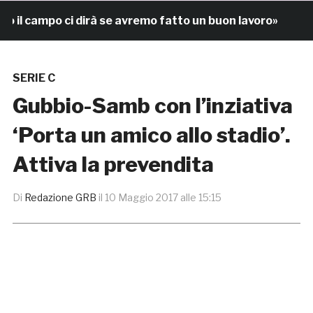
il campo ci dirà se avremo fatto un buon lavoro»
8 o
SERIE C
Gubbio-Samb con l’inziativa
‘Porta un amico allo stadio’.
Attiva la prevendita
Di
Redazione GRB
il
10 Maggio 2017 alle 15:15