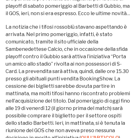
playoff di sabato pomeriggio al Barbetti di Gubbio, ma
il GOS, ieri, non si era espresso. Ecco le ultime novità…
La notizia che i tifosi rossoblù stavano aspettando è
arrivata. Nel primo pomeriggio, infatti, è stato
comunicato, tramite il sito ufficiale della
Sambenedettese Calcio, che in occasione della sfida
playoff contro il Gubbio sarà attiva l’iniziativa “Porta
un amico allo stadio” rivolta ai non possessori di S-
Card. La prevendita sarà attiva, quindi, dalle ore 15.30
presso gli abituali punti vendita BookingShow. La
cessione dei biglietti sarebbe dovuta partire in
mattinata, ma molti tifosi hanno riscontrato problemi
nell’acquisizione del titolo. Dal pomeriggio di oggi fino
alle 19 di venerdì 12 (il giorno prima del match) sarà
possibile comprare il biglietto per il settore ospiti
dello stadio Barbetti. Ieri, in mattinata, si è tenuta la
riunione del GOS che non aveva preso nessuna
decisione in merito all’iniziativa (
QUI L’ARTICOLO
).