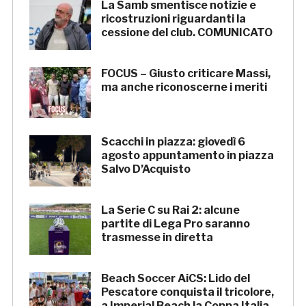
La Samb smentisce notizie e
ricostruzioni riguardanti la
cessione del club. COMUNICATO
FOCUS – Giusto criticare Massi,
ma anche riconoscerne i meriti
Scacchi in piazza: giovedì 6
agosto appuntamento in piazza
Salvo D’Acquisto
La Serie C su Rai 2: alcune
partite di Lega Pro saranno
trasmesse in diretta
Beach Soccer AiCS: Lido del
Pescatore conquista il tricolore,
a Imperial Beach la Coppa Italia