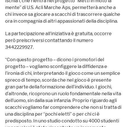
Ischia I, che rientra nel progetto “Metti in moto la
mente” di U.S. Acli Marche Aps, permetterà anche a
chi invece sa giocare a scacchi di trascorrere qualche
ora in compagnia di altri appassionati della disciplina.
La partecipazione all’iniziativa è gratuita, occorre
però preiscriversi contattando il numero
3442229927.
“Con questo progetto – dicono i promotori del
progetto – vogliamo sconfiggere la diffidenza e
l’ironia di chi, interpretando il gioco come un semplice
spreco di tempo, scorda che nel gioco è presente
gran parte della formazione dell’individuo. I giochi,
d’altronde, ricoprono un ruolo fondamentale nella vita
dell’uomo, sin dalla sua infanzia. Proprio riguardo agli
scacchi vogliamo far comprendere che non si tratta di
una disciplina per “pochi eletti” o per chi ci è
predisposto. In uno studio condotto su 4000 studenti