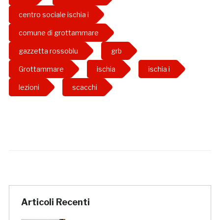
centro sociale ischia i
comune di grottammare
gazzetta rossoblu
grb
Grottammare
ischia
ischia i
lezioni
scacchi
Articoli Recenti