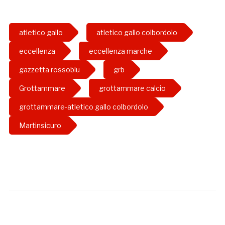
atletico gallo
atletico gallo colbordolo
eccellenza
eccellenza marche
gazzetta rossoblu
grb
Grottammare
grottammare calcio
grottammare-atletico gallo colbordolo
Martinsicuro