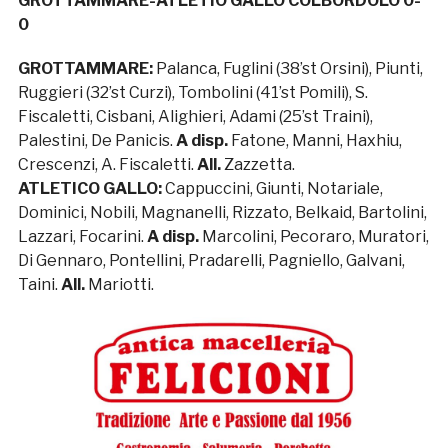
GROTTAMMARE-ATLETIO GALLO COLBORDOLO 0-
0
GROTTAMMARE:
Palanca, Fuglini (38’st Orsini), Piunti,
Ruggieri (32’st Curzi), Tombolini (41’st Pomili), S.
Fiscaletti, Cisbani, Alighieri, Adami (25’st Traini),
Palestini, De Panicis.
A disp.
Fatone, Manni, Haxhiu,
Crescenzi, A. Fiscaletti.
All.
Zazzetta.
ATLETICO GALLO:
Cappuccini, Giunti, Notariale,
Dominici, Nobili, Magnanelli, Rizzato, Belkaid, Bartolini,
Lazzari, Focarini.
A disp.
Marcolini, Pecoraro, Muratori,
Di Gennaro, Pontellini, Pradarelli, Pagniello, Galvani,
Taini.
All.
Mariotti.