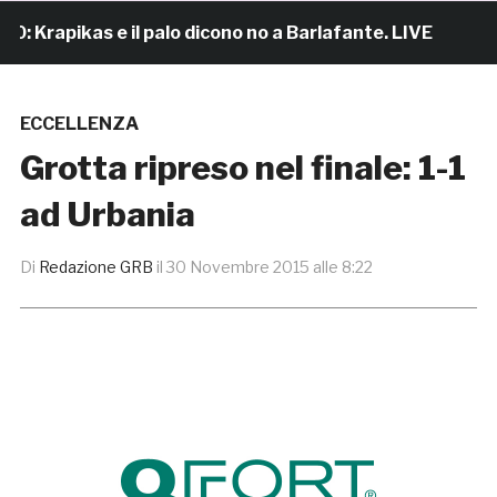
rapikas e il palo dicono no a Barlafante. LIVE
6 ore
ECCELLENZA
Grotta ripreso nel finale: 1-1
ad Urbania
Di
Redazione GRB
il
30 Novembre 2015 alle 8:22