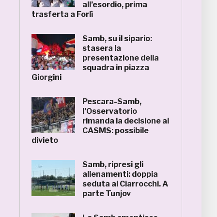
all’esordio, prima
trasferta a Forlì
Samb, su il sipario:
stasera la
presentazione della
squadra in piazza
Giorgini
Pescara-Samb,
l’Osservatorio
rimanda la decisione al
CASMS: possibile
divieto
Samb, ripresi gli
allenamenti: doppia
seduta al Ciarrocchi. A
parte Tunjov