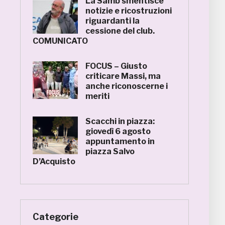
La Samb smentisce
notizie e ricostruzioni
riguardanti la
cessione del club.
COMUNICATO
FOCUS – Giusto
criticare Massi, ma
anche riconoscerne i
meriti
Scacchi in piazza:
giovedì 6 agosto
appuntamento in
piazza Salvo
D’Acquisto
Categorie