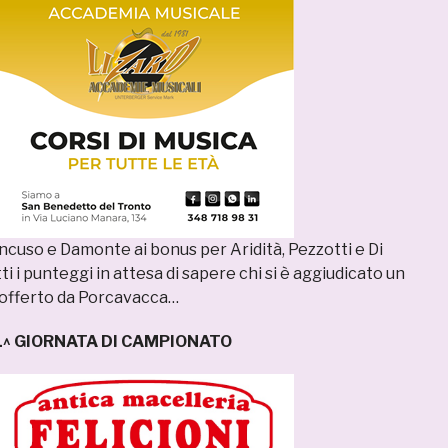
ncuso e Damonte ai bonus per Aridità, Pezzotti e Di
i i punteggi in attesa di sapere chi si è aggiudicato un
 offerto da Porcavacca…
^ GIORNATA DI CAMPIONATO