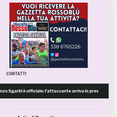
CONTATTI
bi è ufficiale: l’attaccante arriva in prestito dal Napoli