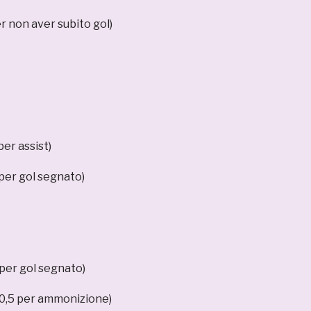
r non aver subito gol)
er assist)
er gol segnato)
er gol segnato)
,5 per ammonizione)