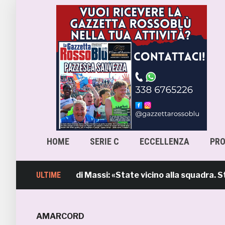
HOME
SERIE C
ECCELLENZA
PR
l’intervento di Massi: «State vicino alla squadra. Stiamo
ULTIME
AMARCORD