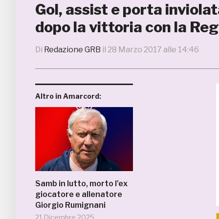
Gol, assist e porta inviol
dopo la vittoria con la Re
Di
Redazione GRB
il
28 Marzo 2017 alle 14:46
Altro in Amarcord:
Samb in lutto, morto l’ex
giocatore e allenatore
Giorgio Rumignani
21 Dicembre 2025