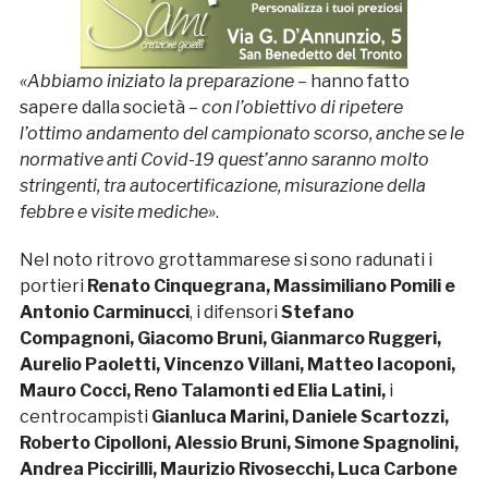
«Abbiamo iniziato la preparazione
– hanno fatto
sapere dalla società –
con l’obiettivo di ripetere
l’ottimo andamento del campionato scorso, anche se le
normative anti Covid-19 quest’anno saranno molto
stringenti, tra autocertificazione, misurazione della
febbre e visite mediche»
.
Nel noto ritrovo grottammarese si sono radunati i
portieri
Renato Cinquegrana, Massimiliano Pomili e
Antonio Carminucci
, i difensori
Stefano
Compagnoni, Giacomo Bruni, Gianmarco Ruggeri,
Aurelio Paoletti, Vincenzo Villani, Matteo Iacoponi,
Mauro Cocci, Reno Talamonti ed Elia Latini,
i
centrocampisti
Gianluca Marini, Daniele Scartozzi,
Roberto Cipolloni, Alessio Bruni, Simone Spagnolini,
Andrea Piccirilli, Maurizio Rivosecchi, Luca Carbone