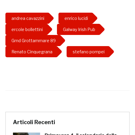
andrea cavazzini
enrico lucidi
ercole bollettini
Galway Irish Pub
Gmd Grottammare 89
Renato Cinquegrana
stefano pompei
Articoli Recenti