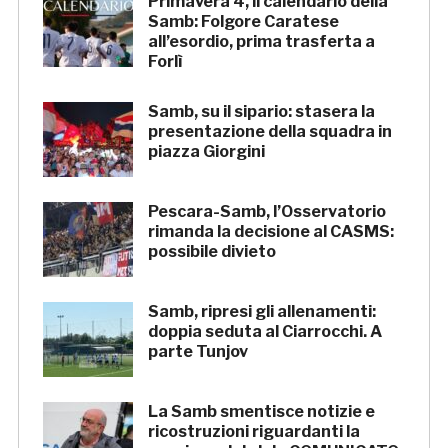
Primavera 4, il calendario della
Samb: Folgore Caratese
all’esordio, prima trasferta a
Forlì
Samb, su il sipario: stasera la
presentazione della squadra in
piazza Giorgini
Pescara-Samb, l’Osservatorio
rimanda la decisione al CASMS:
possibile divieto
Samb, ripresi gli allenamenti:
doppia seduta al Ciarrocchi. A
parte Tunjov
La Samb smentisce notizie e
ricostruzioni riguardanti la