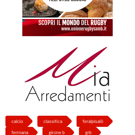
calcio
classifica
feralpisalò
fermana
girone b
grb