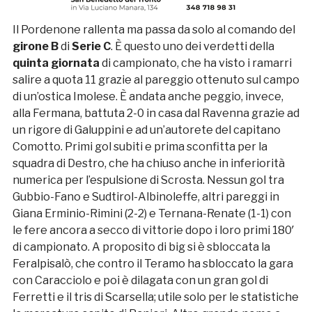
Il Pordenone rallenta ma passa da solo al comando del
girone B
di
Serie C
. È questo uno dei verdetti della
quinta giornata
di campionato, che ha visto i ramarri
salire a quota 11 grazie al pareggio ottenuto sul campo
di un’ostica Imolese. È andata anche peggio, invece,
alla Fermana, battuta 2-0 in casa dal Ravenna grazie ad
un rigore di Galuppini e ad un’autorete del capitano
Comotto. Primi gol subiti e prima sconfitta per la
squadra di Destro, che ha chiuso anche in inferiorità
numerica per l’espulsione di Scrosta. Nessun gol tra
Gubbio-Fano e Sudtirol-Albinoleffe, altri pareggi in
Giana Erminio-Rimini (2-2) e Ternana-Renate (1-1) con
le fere ancora a secco di vittorie dopo i loro primi 180′
di campionato. A proposito di big si è sbloccata la
Feralpisalò, che contro il Teramo ha sbloccato la gara
con Caracciolo e poi è dilagata con un gran gol di
Ferretti e il tris di Scarsella; utile solo per le statistiche