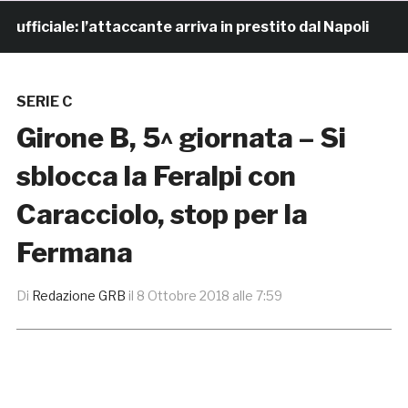
iciale: l’attaccante arriva in prestito dal Napoli
3 o
SERIE C
Girone B, 5^ giornata – Si
sblocca la Feralpi con
Caracciolo, stop per la
Fermana
Di
Redazione GRB
il
8 Ottobre 2018 alle 7:59