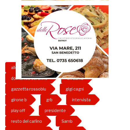
allenatore
calcio
domenico serafino
ex samb
gazzetta rossoblu
gigi cagni
girone b
grb
intervista
play off
presidente
resto del carlino
Samb