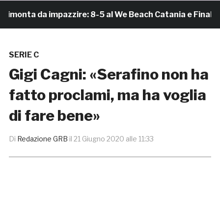
onta da impazzire: 8-5 al We Beach Catania e Finale Sc
SERIE C
Gigi Cagni: «Serafino non ha
fatto proclami, ma ha voglia
di fare bene»
Di
Redazione GRB
il
21 Giugno 2020 alle 11:33