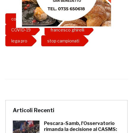
consiglio federale
coronavirus
COVID-19
francesco ghirelli
lega pro
stop campionati
Articoli Recenti
Pescara-Samb, l’Osservatorio
rimanda la decisione al CASMS: