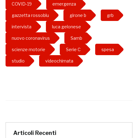
COVID-19
emergenza
gazzetta rossoblu
girone b
grb
intervista
luca gelonese
nuovo coronavirus
Samb
scienze motorie
Serie C
spesa
studio
videochimata
Articoli Recenti