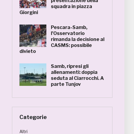
presentazione della
squadra in piazza
Giorgini
Pescara-Samb,
l’Osservatorio
rimanda la decisione al
CASMS: possibile
divieto
Samb, ripresi gli
allenamenti: doppia
seduta al Ciarrocchi. A
parte Tunjov
Categorie
Altri