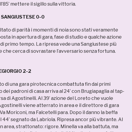
ll’85’ mettere il sigillo sulla vittoria.
– SANGIUSTESE 0-0
ltato di parità i momenti di noia sono stati veramente
posta in apertura di gara, fase di studio e qualche azione
a di primo tempo. La ripresa vede una Sangiustese più
e che cerca di sovrastare l’avversario senza fortuna.
GIORGIO 2-2
utto di una gara pirotecnica combattuta fin dai primi
o dei padroni di casa arriva al 24’ con Brugiapaglia al tap-
sa di Agostinelli. Al 39’ azione del Loreto che vuole
gostinelli viene atterrato in area e il direttore di gara
 Va Moriconi, ma Falcetelli para. Dopo il danno la beffa
 al 44’ segnato da Labriola. Ripresa ancor più vibrante. Al
in area, strattonato: rigore. Minella va alla battuta, ma