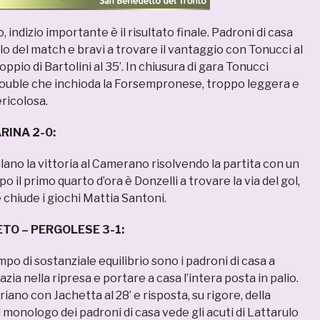
 indizio importante è il risultato finale. Padroni di casa
o del match e bravi a trovare il vantaggio con Tonucci al
ppio di Bartolini al 35’. In chiusura di gara Tonucci
double che inchioda la Forsempronese, troppo leggera e
ricolosa.
RINA 2-0:
ano la vittoria al Camerano risolvendo la partita con un
 il primo quarto d’ora è Donzelli a trovare la via del gol,
e chiude i giochi Mattia Santoni.
TO – PERGOLESE 3-1:
o di sostanziale equilibrio sono i padroni di casa a
zia nella ripresa e portare a casa l’intera posta in palio.
iano con Jachetta al 28’ e risposta, su rigore, della
Il monologo dei padroni di casa vede gli acuti di Lattarulo