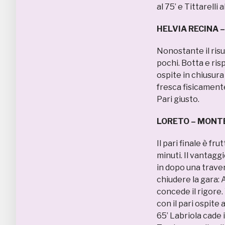
al 75’ e Tittarelli a
HELVIA RECINA 
Nonostante il risu
pochi. Botta e ris
ospite in chiusur
fresca fisicament
Pari giusto.
LORETO – MONTE
Il pari finale è fr
minuti. Il vantaggi
in dopo una traver
chiudere la gara: A
concede il rigore.
con il pari ospite
65’ Labriola cade 