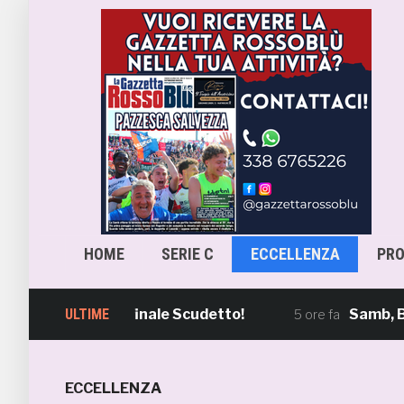
HOME
SERIE C
ECCELLENZA
PR
 va in Semifinale Scudetto!
ULTIME
Samb, Boscagli
5 ore fa
ECCELLENZA