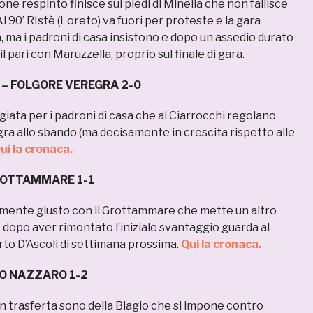
one respinto finisce sui piedi di Minella che non fallisce
. Al 90’ RIstè (Loreto) va fuori per proteste e la gara
 ma i padroni di casa insistono e dopo un assedio durato
 pari con Maruzzella, proprio sul finale di gara.
 – FOLGORE VEREGRA 2-0
iata per i padroni di casa che al Ciarrocchi regolano
ra allo sbando (ma decisamente in crescita rispetto alle
ui la cronaca.
ROTTAMMARE 1-1
lmente giusto con il Grottammare che mette un altro
 dopo aver rimontato l’iniziale svantaggio guarda al
rto D’Ascoli di settimana prossima.
Qui la cronaca.
IO NAZZARO 1-2
i in trasferta sono della Biagio che si impone contro