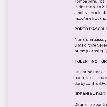
Tomba para, il pall
la ribattuta: 1 a 2
sembra terminata,
mezz’ora trovano il
PORTO D’ASCOLI
Non è una passegg
una Folgore Vereg
prime giornate).
Q
TOLENTINO – G
Un pari sostanzia
punto in cascina e
derby contro il Po
URBANIA – BIAG
Gli unici tre punt