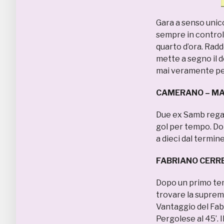
Gara a senso unico,
sempre in controll
quarto d’ora. Raddo
mette a segno il 
mai veramente pe
CAMERANO – MA
Due ex Samb regal
gol per tempo. Dopo
a dieci dal termin
FABRIANO CERRE
Dopo un primo temp
trovare la suprema
Vantaggio del Fabr
Pergolese al 45’. 