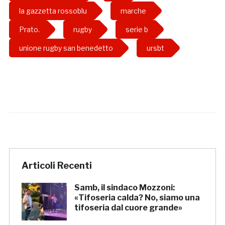
la gazzetta rossoblu
marche
Prato.
rugby
serie b
unione rugby san benedetto
ursbt
Articoli Recenti
Samb, il sindaco Mozzoni:
«Tifoseria calda? No, siamo una
tifoseria dal cuore grande»