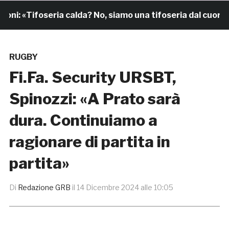
: «Tifoseria calda? No, siamo una tifoseria dal cuore gra
RUGBY
Fi.Fa. Security URSBT,
Spinozzi: «A Prato sarà
dura. Continuiamo a
ragionare di partita in
partita»
Di
Redazione GRB
il
14 Dicembre 2024 alle 10:05