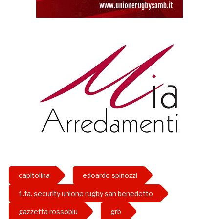
capitolina
edoardo spinozzi
fi.fa. security unione rugby san benedetto
gazzetta rossoblu
grb