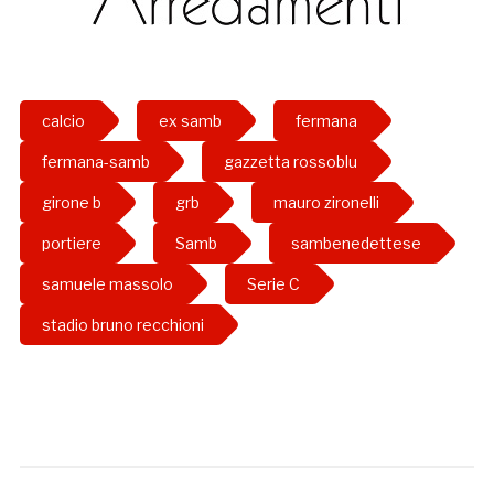
calcio
ex samb
fermana
fermana-samb
gazzetta rossoblu
girone b
grb
mauro zironelli
portiere
Samb
sambenedettese
samuele massolo
Serie C
stadio bruno recchioni