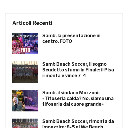
Articoli Recenti
Samb, la presentazione in
centro. FOTO
Samb Beach Soccer, il sogno
Scudetto sfuma in Finale: il Pisa
rimonta e vince 7-4
Samb, il sindaco Mozzoni:
«Tifoseria calda? No, siamo una
tifoseria dal cuore grande»
Samb Beach Soccer, rimonta da
impazzire: 8-5 al We Beach