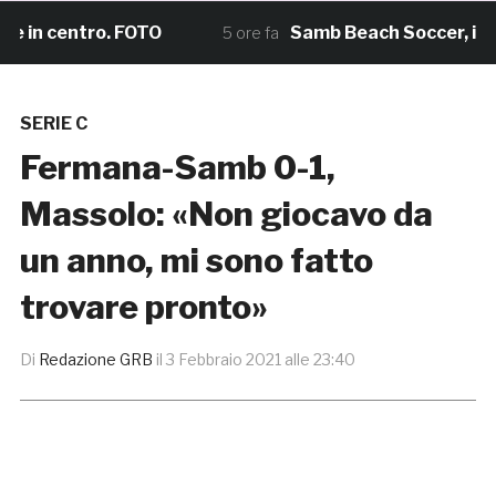
n centro. FOTO
Samb Beach Soccer, il sogno
5 ore fa
SERIE C
Fermana-Samb 0-1,
Massolo: «Non giocavo da
un anno, mi sono fatto
trovare pronto»
Di
Redazione GRB
il
3 Febbraio 2021 alle 23:40