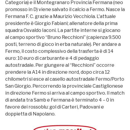
Categoria) e il Montegranaro Provincia Fermana (neo
promosso in D) viene salvato il calcio a Fermo. Nasce la
Fermana F. C. grazie a Maurizio Vecchiola. L'attuale
presidente è Giorgio Fabiani; allenatore della prima
squadra Osvaldo Iaconi. La partite interne si giocano
al campo sportivo “Bruno Recchioni” (capienza 9.500
posti, terreno di gioco in erba naturale). Per andare a
Fermo, il costo complessivo della trasferta è di 14
euro: 10 euro di carburante e 4 di pedaggio
autostradale. Per giungere al “Recchioni” occorre
prendere la A14 in direzione nord, dopo circa 12
chilometri si esce al casello autostradale Fermo/Porto
San Giorgio. Percorrendo la provinciale Castiglionese
in direzione Fermo si arriva al campo sportivo. Il match
di andata tra Samb e Fermana è terminato 4 – 0 in
favore dei rossoblu: gol di Carteri, Padovani e
doppietta di Napolano.