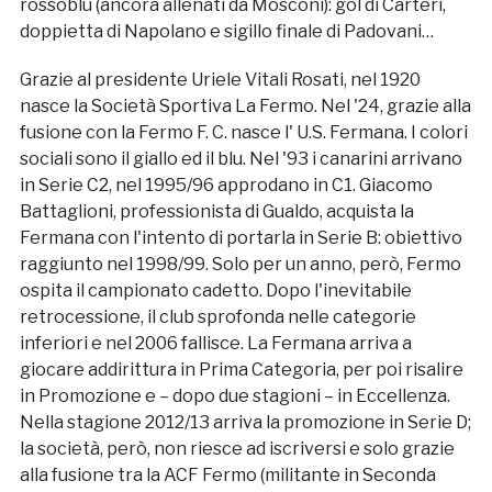
rossoblu (ancora allenati da Mosconi): gol di Carteri,
doppietta di Napolano e sigillo finale di Padovani…
Grazie al presidente Uriele Vitali Rosati, nel 1920
nasce la Società Sportiva La Fermo. Nel '24, grazie alla
fusione con la Fermo F. C. nasce l' U.S. Fermana. I colori
sociali sono il giallo ed il blu. Nel '93 i canarini arrivano
in Serie C2, nel 1995/96 approdano in C1. Giacomo
Battaglioni, professionista di Gualdo, acquista la
Fermana con l'intento di portarla in Serie B: obiettivo
raggiunto nel 1998/99. Solo per un anno, però, Fermo
ospita il campionato cadetto. Dopo l'inevitabile
retrocessione, il club sprofonda nelle categorie
inferiori e nel 2006 fallisce. La Fermana arriva a
giocare addirittura in Prima Categoria, per poi risalire
in Promozione e – dopo due stagioni – in Eccellenza.
Nella stagione 2012/13 arriva la promozione in Serie D;
la società, però, non riesce ad iscriversi e solo grazie
alla fusione tra la ACF Fermo (militante in Seconda