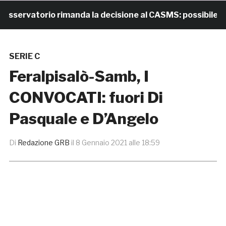
ervatorio rimanda la decisione al CASMS: possibile divie
SERIE C
Feralpisalò-Samb, I
CONVOCATI: fuori Di
Pasquale e D’Angelo
Di
Redazione GRB
il
8 Gennaio 2021 alle 18:59