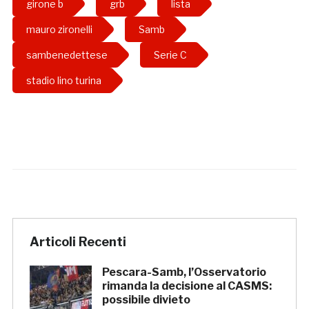
girone b
grb
lista
mauro zironelli
Samb
sambenedettese
Serie C
stadio lino turina
Articoli Recenti
Pescara-Samb, l’Osservatorio
rimanda la decisione al CASMS:
possibile divieto