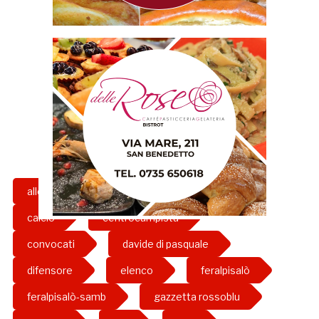
allenatore
angelo d'angelo
calcio
centrocampista
convocati
davide di pasquale
difensore
elenco
feralpisalò
feralpisalò-samb
gazzetta rossoblu