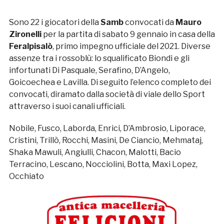
Sono 22 i giocatori della
Samb
convocati da
Mauro
Zironelli
per la partita di sabato 9 gennaio in casa della
Feralpisalò
, primo impegno ufficiale del 2021. Diverse
assenze tra i rossoblù: lo squalificato Biondi e gli
infortunati Di Pasquale, Serafino, D’Angelo,
Goicoechea e Lavilla. Di seguito l’elenco completo dei
convocati, diramato dalla società di viale dello Sport
attraverso i suoi canali ufficiali.
Nobile, Fusco, Laborda, Enrici, D’Ambrosio, Liporace,
Cristini, Trillò, Rocchi, Masini, De Ciancio, Mehmataj,
Shaka Mawuli, Angiulli, Chacon, Malotti, Bacio
Terracino, Lescano, Nocciolini, Botta, Maxi Lopez,
Occhiato