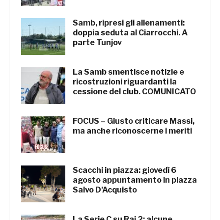
Samb, ripresi gli allenamenti:
doppia seduta al Ciarrocchi. A
parte Tunjov
La Samb smentisce notizie e
ricostruzioni riguardanti la
cessione del club. COMUNICATO
FOCUS – Giusto criticare Massi,
ma anche riconoscerne i meriti
Scacchi in piazza: giovedì 6
agosto appuntamento in piazza
Salvo D’Acquisto
La Serie C su Rai 2: alcune