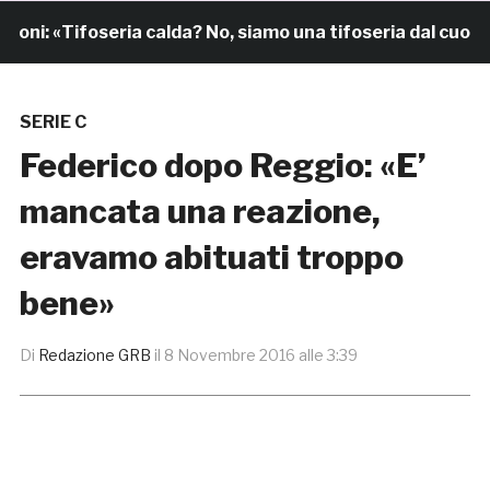
i: «Tifoseria calda? No, siamo una tifoseria dal cuore gr
SERIE C
Federico dopo Reggio: «E’
mancata una reazione,
eravamo abituati troppo
bene»
Di
Redazione GRB
il
8 Novembre 2016 alle 3:39