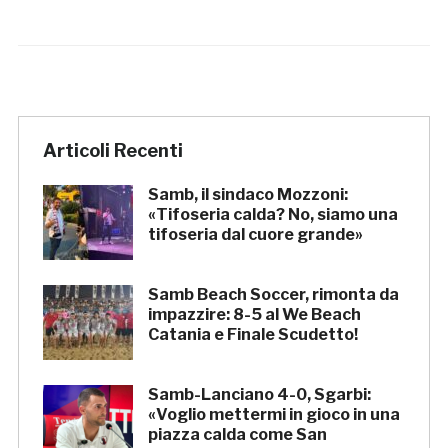
Articoli Recenti
Samb, il sindaco Mozzoni:
«Tifoseria calda? No, siamo una
tifoseria dal cuore grande»
Samb Beach Soccer, rimonta da
impazzire: 8-5 al We Beach
Catania e Finale Scudetto!
Samb-Lanciano 4-0, Sgarbi:
«Voglio mettermi in gioco in una
piazza calda come San