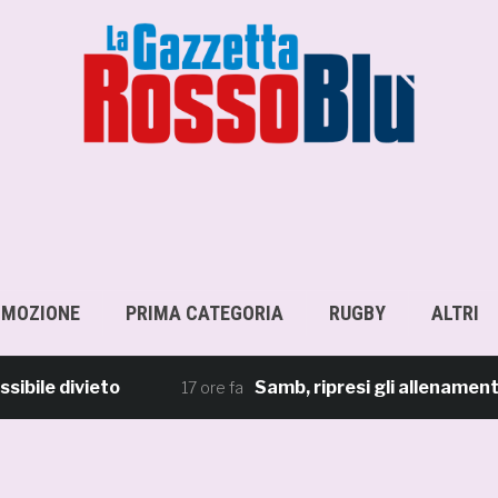
OMOZIONE
PRIMA CATEGORIA
RUGBY
ALTRI
 divieto
Samb, ripresi gli allenamenti: dop
17 ore fa