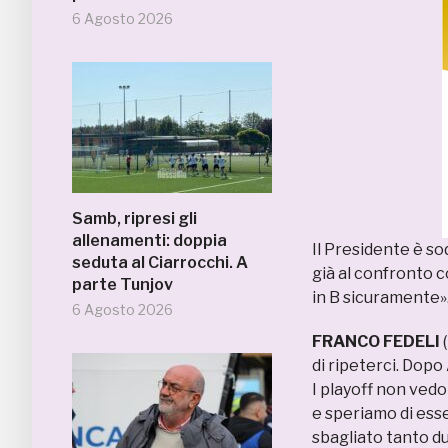
6 Agosto 2026
Samb, ripresi gli
allenamenti: doppia
Il Presidente è so
seduta al Ciarrocchi. A
già al confronto 
parte Tunjov
in B sicuramente
6 Agosto 2026
FRANCO FEDELI
di ripeterci. Dopo
I playoff non vedo
e speriamo di esse
sbagliato tanto d