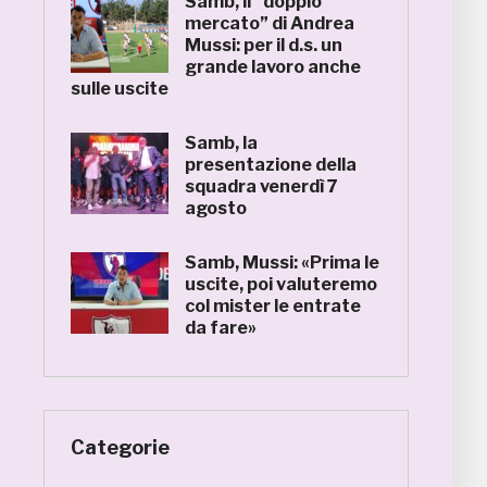
Samb, il “doppio
mercato” di Andrea
Mussi: per il d.s. un
grande lavoro anche
sulle uscite
Samb, la
presentazione della
squadra venerdì 7
agosto
Samb, Mussi: «Prima le
uscite, poi valuteremo
col mister le entrate
da fare»
Categorie