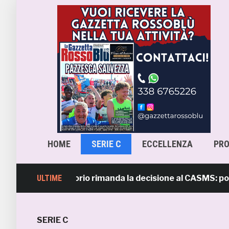
HOME
SERIE C
ECCELLENZA
PR
 l’Osservatorio rimanda la decisione al CASMS: possibile
ULTIME
SERIE C