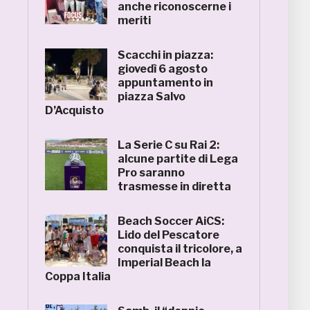
anche riconoscerne i
meriti
Scacchi in piazza:
giovedì 6 agosto
appuntamento in
piazza Salvo
D’Acquisto
La Serie C su Rai 2:
alcune partite di Lega
Pro saranno
trasmesse in diretta
Beach Soccer AiCS:
Lido del Pescatore
conquista il tricolore, a
Imperial Beach la
Coppa Italia