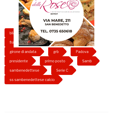
bilancio
classifica
fedeli
franco fedeli
girone b
girone di andata
grb
Padova
presidente
primo posto
Samb
sambenedettese
Serie C
ss sambenedettese calcio