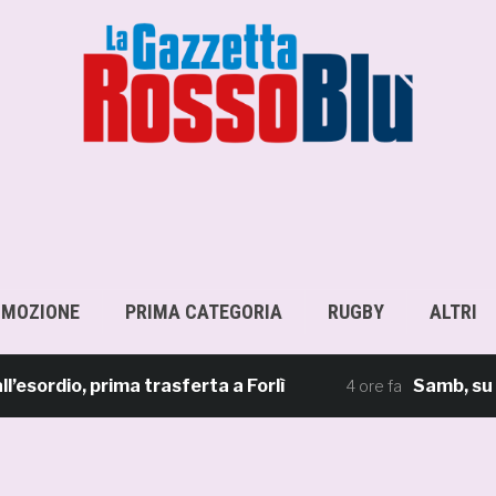
OMOZIONE
PRIMA CATEGORIA
RUGBY
ALTRI
io, prima trasferta a Forlì
Samb, su il sipa
4 ore fa