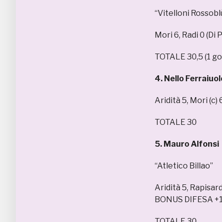
“Vitelloni Rossobl
Mori 6, Radi 0 (Di
TOTALE 30,5 (1 gol
4. Nello Ferraiuol
Aridità 5, Mori (c
TOTALE 30
5. Mauro Alfonsi
“Atletico Billao”
Aridità 5, Rapisar
BONUS DIFESA +
TOTALE 30