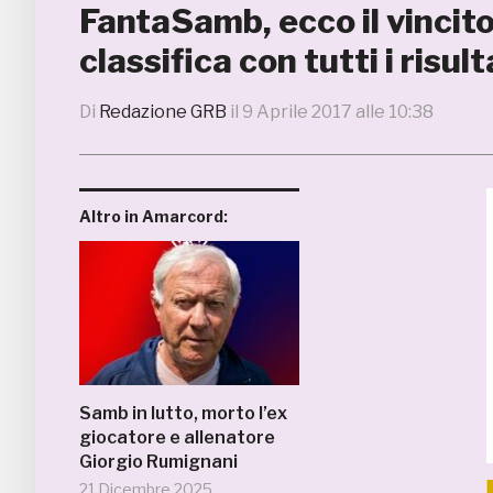
FantaSamb, ecco il vinci
classifica con tutti i risult
Di
Redazione GRB
il
9 Aprile 2017 alle 10:38
Altro in Amarcord:
Samb in lutto, morto l’ex
giocatore e allenatore
Giorgio Rumignani
21 Dicembre 2025