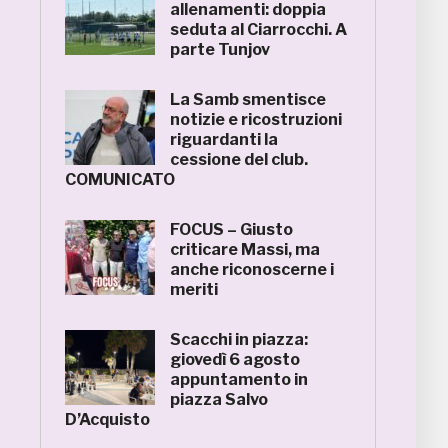
allenamenti: doppia
seduta al Ciarrocchi. A
parte Tunjov
La Samb smentisce
notizie e ricostruzioni
riguardanti la
cessione del club.
COMUNICATO
FOCUS – Giusto
criticare Massi, ma
anche riconoscerne i
meriti
Scacchi in piazza:
giovedì 6 agosto
appuntamento in
piazza Salvo
D’Acquisto