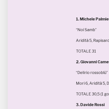
1. Michele Palmie
“Noi Samb”
Aridità 5, Rapisard
TOTALE 31
2. Giovanni Camel
“Delirio rossoblù”
Mori 6, Aridità 5, 
TOTALE 30,5 (1 go
3. Davide Rossi