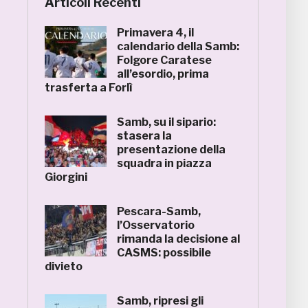
Articoli Recenti
Primavera 4, il
calendario della Samb:
Folgore Caratese
all’esordio, prima
trasferta a Forlì
Samb, su il sipario:
stasera la
presentazione della
squadra in piazza
Giorgini
Pescara-Samb,
l’Osservatorio
rimanda la decisione al
CASMS: possibile
divieto
Samb, ripresi gli