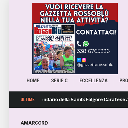
HOME
SERIE C
ECCELLENZA
PR
era 4, il calendario della Samb: Folgore Caratese all’esord
ULTIME
AMARCORD