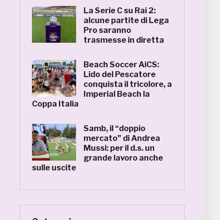
La Serie C su Rai 2:
alcune partite di Lega
Pro saranno
trasmesse in diretta
Beach Soccer AiCS:
Lido del Pescatore
conquista il tricolore, a
Imperial Beach la
Coppa Italia
Samb, il “doppio
mercato” di Andrea
Mussi: per il d.s. un
grande lavoro anche
sulle uscite