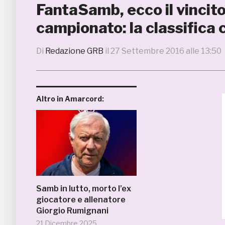
FantaSamb, ecco il vincito
campionato: la classifica co
Di
Redazione GRB
il
27 Settembre 2016 alle 13:50
Altro in Amarcord:
Samb in lutto, morto l’ex
giocatore e allenatore
Giorgio Rumignani
21 Dicembre 2025