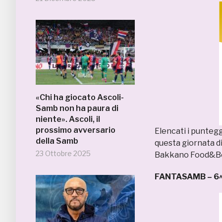
«Chi ha giocato Ascoli-
Samb non ha paura di
niente». Ascoli, il
prossimo avversario
Elencati i punteggi
della Samb
questa giornata d
23 Ottobre 2025
Bakkano Food&Be
FANTASAMB – 6^