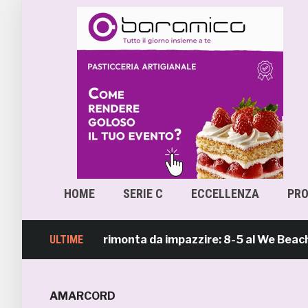
HOME
SERIE C
ECCELLENZA
PR
ch Soccer, rimonta da impazzire: 8-5 al We Beach Catan
ULTIME
AMARCORD