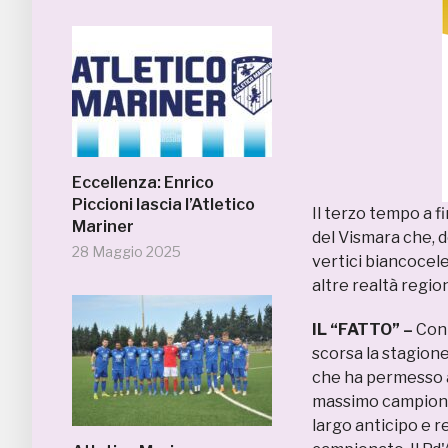
Eccellenza: Enrico
Piccioni lascia l’Atletico
Il terzo tempo a f
Mariner
del Vismara che, 
28 Maggio 2025
vertici biancocele
altre realtà regio
IL “FATTO” –
Con 
scorsa la stagione
che ha permesso ai
massimo campionat
largo anticipo e re