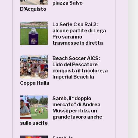
piazza Salvo
D’Acquisto
La Serie C su Rai 2:
alcune partite di Lega
Pro saranno
trasmesse in diretta
Beach Soccer AiCS:
Lido del Pescatore
conquista il tricolore, a
Imperial Beach la
Coppa Italia
Samb, il “doppio
mercato” di Andrea
Mussi: per il d.s. un
grande lavoro anche
sulle uscite