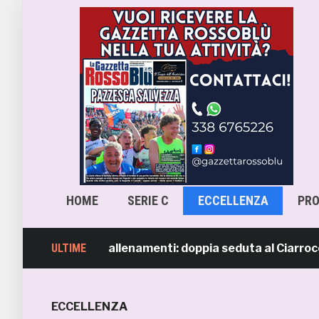
HOME
SERIE C
ECCELLENZA
PR
b, ripresi gli allenamenti: doppia seduta al Ciarrocchi. A
ULTIME
ECCELLENZA