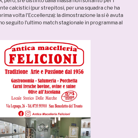
, però, si è distinto dalla massa non soltanto per i
nte calcistici (pur strepitosi, per una squadra che ha
rima volta l'Eccellenza): la dimostrazione la si è avuta
no seguito l'ultimo match stagionale in programma al