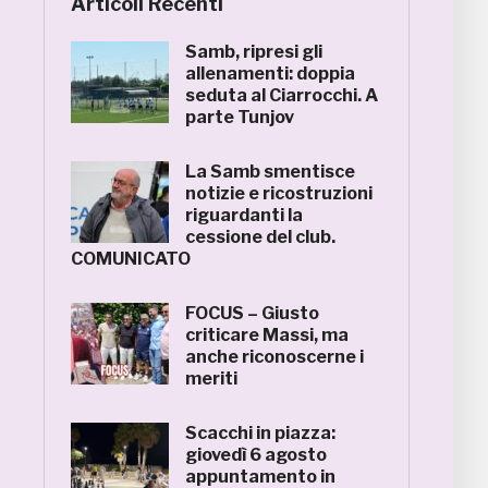
Articoli Recenti
Samb, ripresi gli
allenamenti: doppia
seduta al Ciarrocchi. A
parte Tunjov
La Samb smentisce
notizie e ricostruzioni
riguardanti la
cessione del club.
COMUNICATO
FOCUS – Giusto
criticare Massi, ma
anche riconoscerne i
meriti
Scacchi in piazza:
giovedì 6 agosto
appuntamento in