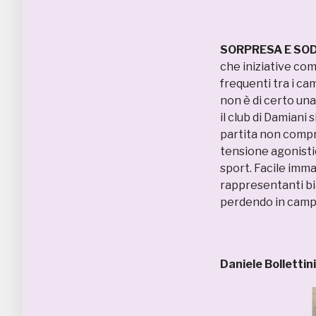
SORPRESA E SO
che iniziative com
frequenti tra i cam
non è di certo una 
il club di Damiani
partita non compr
tensione agonistic
sport. Facile imma
rappresentanti bia
perdendo in camp
Daniele Bollettini