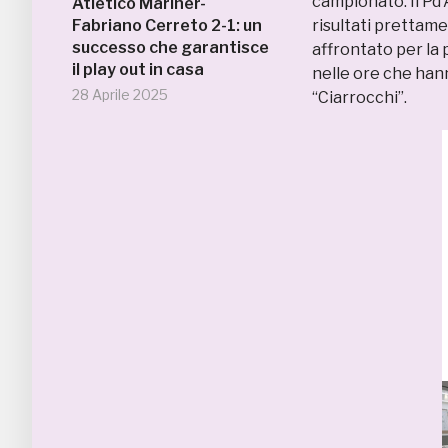
campionato. Il Pd'A
Atletico Mariner-
Fabriano Cerreto 2-1: un
risultati prettame
successo che garantisce
affrontato per la p
il play out in casa
nelle ore che han
28 Aprile 2025
“Ciarrocchi”.