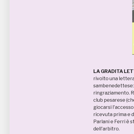
LA GRADITA LE
rivolto una letter
sambenedettese: 
ringraziamento. Ri
club pesarese (che
giocarsi l'accesso
ricevuta prima e 
Parlani e Ferri è s
dell'arbitro.