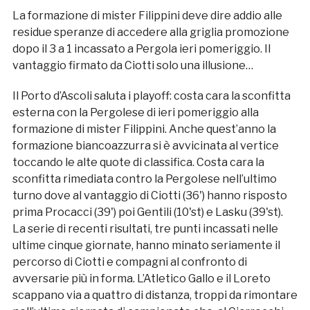
La formazione di mister Filippini deve dire addio alle
residue speranze di accedere alla griglia promozione
dopo il 3 a 1 incassato a Pergola ieri pomeriggio. Il
vantaggio firmato da Ciotti solo una illusione…
Il Porto d’Ascoli saluta i playoff: costa cara la sconfitta
esterna con la Pergolese di ieri pomeriggio alla
formazione di mister Filippini. Anche quest’anno la
formazione biancoazzurra si è avvicinata al vertice
toccando le alte quote di classifica. Costa cara la
sconfitta rimediata contro la Pergolese nell’ultimo
turno dove al vantaggio di Ciotti (36') hanno risposto
prima Procacci (39') poi Gentili (10'st) e Lasku (39'st).
La serie di recenti risultati, tre punti incassati nelle
ultime cinque giornate, hanno minato seriamente il
percorso di Ciotti e compagni al confronto di
avversarie più in forma. L’Atletico Gallo e il Loreto
scappano via a quattro di distanza, troppi da rimontare