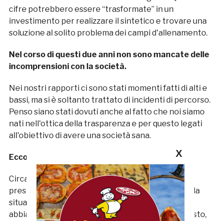
cifre potrebbero essere “trasformate” in un
investimento per realizzare il sintetico e trovare una
soluzione al solito problema dei campi d'allenamento.
Nel corso di questi due anni non sono mancate delle
incomprensioni con la società.
Nei nostri rapporti ci sono stati momenti fatti di alti e
bassi, ma si è soltanto trattato di incidenti di percorso.
Penso siano stati dovuti anche al fatto che noi siamo
nati nell'ottica della trasparenza e per questo legati
all'obiettivo di avere una società sana.
X
Ecco, la Samb ad oggi è una società sana?
Circa 20 giorni fa abbiamo avuto un incontro con i
presidenti Bucci e Moneti che ci hanno mostrato la
situazione contabile della Samb. Attualmente
abbiamo a che fare con un club che ha i conti a posto,