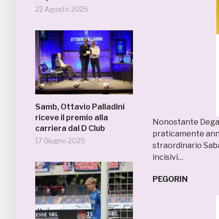
22 Agosto 2025
Samb, Ottavio Palladini
riceve il premio alla
Nonostante Degano
carriera dal D Club
praticamente annu
17 Giugno 2025
straordinario Sab
incisivi…
PEGORIN