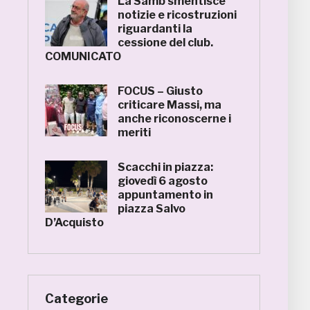
La Samb smentisce
notizie e ricostruzioni
riguardanti la
cessione del club.
COMUNICATO
FOCUS – Giusto
criticare Massi, ma
anche riconoscerne i
meriti
Scacchi in piazza:
giovedì 6 agosto
appuntamento in
piazza Salvo
D’Acquisto
Categorie