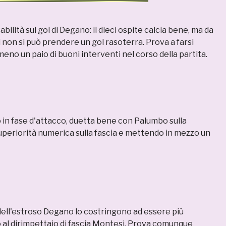
bilità sul gol di Degano: il dieci ospite calcia bene, ma da
 non si può prendere un gol rasoterra. Prova a farsi
no un paio di buoni interventi nel corso della partita.
 in fase d'attacco, duetta bene con Palumbo sulla
uperiorità numerica sulla fascia e mettendo in mezzo un
dell'estroso Degano lo costringono ad essere più
 al dirimpettaio di fascia Montesi. Prova comunque