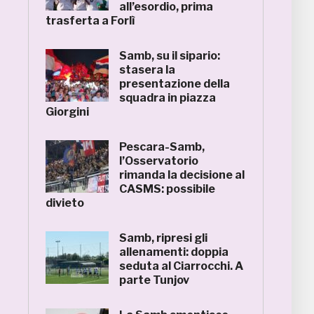
all’esordio, prima
trasferta a Forlì
Samb, su il sipario:
stasera la
presentazione della
squadra in piazza
Giorgini
Pescara-Samb,
l’Osservatorio
rimanda la decisione al
CASMS: possibile
divieto
Samb, ripresi gli
allenamenti: doppia
seduta al Ciarrocchi. A
parte Tunjov