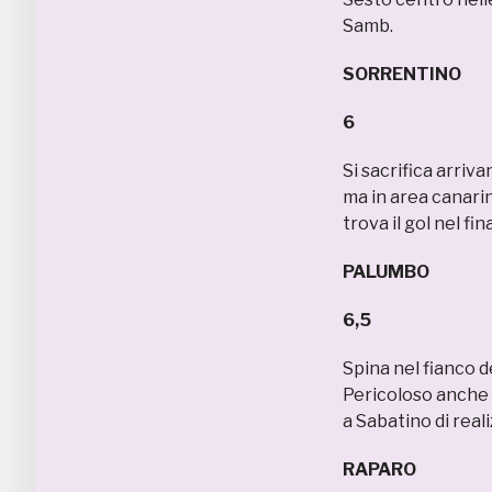
Samb.
SORRENTINO
6
Si sacrifica arriv
ma in area canari
trova il gol nel fi
PALUMBO
6,5
Spina nel fianco d
Pericoloso anche 
a Sabatino di reali
RAPARO