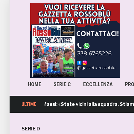
HOME
SERIE C
ECCELLENZA
PR
ntervento di Massi: «State vicini alla squadra. Stiamo lav
ULTIME
SERIE D