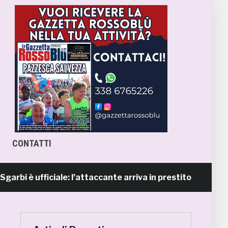
CONTATTI
 ufficiale: l’attaccante arriva in prestito dal Napoli