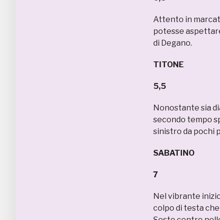
Attento in marcatu
potesse aspettare
di Degano.
TITONE
5,5
Nonostante sia dia
secondo tempo spr
sinistro da pochi p
SABATINO
7
Nel vibrante inizi
colpo di testa che 
Sesto centro nelle