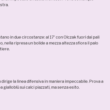
istra.
tano in due circostanze: al 17' con Olczak fuori dai pali
to, nella ripresa un bolide a mezza altezza sfiora il palo
tiere.
irige la linea difensiva in maniera impeccabile. Prova a
a gialloblù sui calci piazzati, ma senza esito.