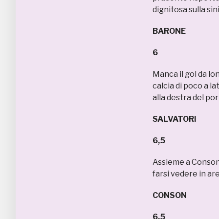
dignitosa sulla sin
BARONE
6
Manca il gol da lon
calcia di poco a la
alla destra del por
SALVATORI
6,5
Assieme a Conson d
farsi vedere in are
CONSON
6,5