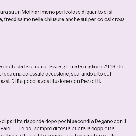
ra su un Molinari meno pericoloso di quanto ci si
, freddissimo nelle chiusure anche sui pericolosi cross
 molto da fare non è la sua giornata migliore. Al 18' del
eca una colossale occasione, sparando alto col
assi. Di lì a poco la sostituzione con Pezzotti.
o di partita risponde dopo pochi secondi a Degano con il
vale l'1-1 e poi, sempre di testa, sfiora la doppietta.
 ultime otto partite: sempre più trascinatore della