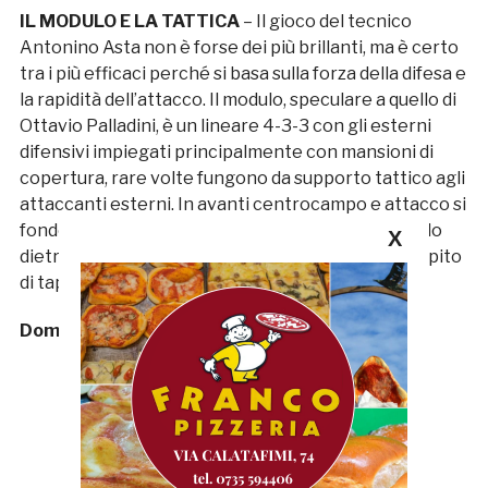
IL MODULO E LA TATTICA
– Il gioco del tecnico
Antonino Asta non è forse dei più brillanti, ma è certo
tra i più efficaci perché si basa sulla forza della difesa e
la rapidità dell’attacco. Il modulo, speculare a quello di
Ottavio Palladini, è un lineare 4-3-3 con gli esterni
difensivi impiegati principalmente con mansioni di
copertura, rare volte fungono da supporto tattico agli
attaccanti esterni. In avanti centrocampo e attacco si
fondono nelle operazioni di sfondamento lasciando
X
dietro, a garanzia difensiva il solo Staiti, con il compito
di tappare eventuali ripartenze avversarie.
Domenico Del Zompo