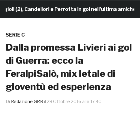
 (2), Candellori e Perrotta in gol nell’ultima amichevol
SERIE C
Dalla promessa Livieri ai gol
di Guerra: ecco la
FeralpiSalò, mix letale di
gioventù ed esperienza
Di
Redazione GRB
il
28 Ottobre 2016 alle 17:40