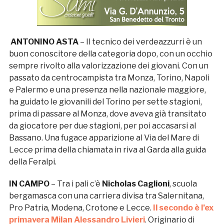
ANTONINO ASTA
– Il tecnico dei verdeazzurri è un
buon conoscitore della categoria dopo, con un occhio
sempre rivolto alla valorizzazione dei giovani. Con un
passato da centrocampista tra Monza, Torino, Napoli
e Palermo e una presenza nella nazionale maggiore,
ha guidato le giovanili del Torino per sette stagioni,
prima di passare al Monza, dove aveva già transitato
da giocatore per due stagioni, per poi accasarsi al
Bassano. Una fugace apparizione al Via del Mare di
Lecce prima della chiamata in riva al Garda alla guida
della Feralpi.
IN CAMPO
– Tra i pali c’è
Nicholas Caglioni
, scuola
bergamasca con una carriera divisa tra Salernitana,
Pro Patria, Modena, Crotone e Lecce.
Il secondo è l’ex
primavera Milan
Alessandro Livieri
. Originario di