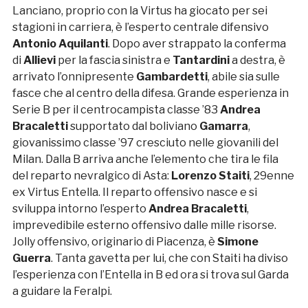
Lanciano, proprio con la Virtus ha giocato per sei
stagioni in carriera, è l’esperto centrale difensivo
Antonio Aquilanti
. Dopo aver strappato la conferma
di
Allievi
per la fascia sinistra e
Tantardini
a destra, è
arrivato l’onnipresente
Gambardetti
, abile sia sulle
fasce che al centro della difesa. Grande esperienza in
Serie B per il centrocampista classe ’83
Andrea
Bracaletti
supportato dal boliviano
Gamarra
,
giovanissimo classe ’97 cresciuto nelle giovanili del
Milan. Dalla B arriva anche l’elemento che tira le fila
del reparto nevralgico di Asta:
Lorenzo Staiti
, 29enne
ex Virtus Entella. Il reparto offensivo nasce e si
sviluppa intorno l’esperto
Andrea Bracaletti
,
imprevedibile esterno offensivo dalle mille risorse.
Jolly offensivo, originario di Piacenza, è
Simone
Guerra
. Tanta gavetta per lui, che con Staiti ha diviso
l’esperienza con l’Entella in B ed ora si trova sul Garda
a guidare la Feralpi.