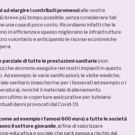
i
ad elargire i contributi promessi
alle nostre
iù breve più tempo possibile, senza considerare tali
e una cosa di poco conto. Ricordiamo infatti che le
o in efficienza e spesso migliorano le infrastrutture
oro volontario e anticipando le risorse economiche
pera.
parziale di tutte le prestazioni sanitarie
(non
to) che dovremo eseguire nei nostri impianti in questo
 Ad esempio: le varie sanificazioni, le visite mediche,
riale sanitario (mascherine per i tesserati ad esempio o i
peratura), nonché il materiale di allenamento
on ultimo le coperture assicurative per tutelarsi
tuali danni provocati dal Covid-19.
come ad esempio i famosi 600 euro) a tutte le società
anno il settore giovanile
, al fine di valorizzare
one educativa e sociale che sarà messa a rischio dal