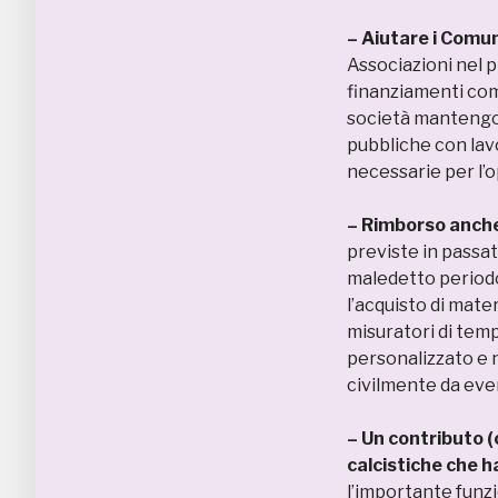
– Aiutare i Comun
Associazioni nel p
finanziamenti com
società mantengon
pubbliche con lav
necessarie per l’o
– Rimborso anche 
previste in passa
maledetto periodo.
l’acquisto di mate
misuratori di tem
personalizzato e n
civilmente da even
– Un contributo (
calcistiche che h
l’importante funzi