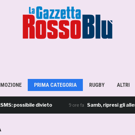
OMOZIONE
PRIMA CATEGORIA
RUGBY
ALTRI
ssibile divieto
Samb, ripresi gli allenamen
9 ore fa
A