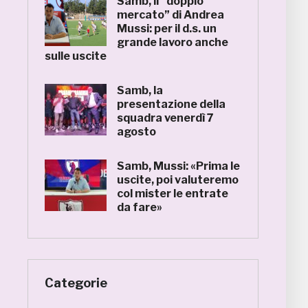
Samb, il “doppio
mercato” di Andrea
Mussi: per il d.s. un
grande lavoro anche
sulle uscite
Samb, la
presentazione della
squadra venerdì 7
agosto
Samb, Mussi: «Prima le
uscite, poi valuteremo
col mister le entrate
da fare»
Categorie