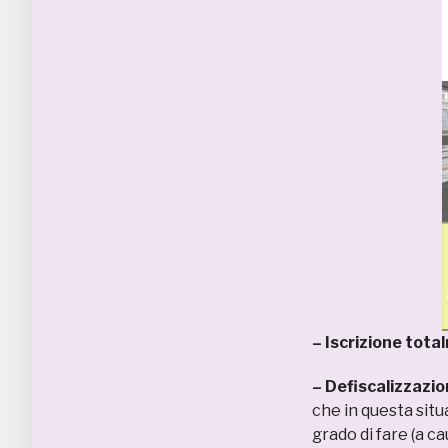
– Iscrizione tot
– Defiscalizzazio
che in questa sit
grado di fare (a c