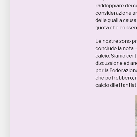
raddoppiare dei co
considerazione anc
delle quali a caus
quota che consenti
Le nostre sono pr
conclude la nota –
calcio. Siamo cer
discussione ed an
per la Federazione
che potrebbero, ma
calcio dilettantist