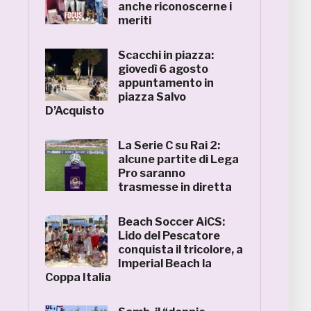
anche riconoscerne i
meriti
Scacchi in piazza:
giovedì 6 agosto
appuntamento in
piazza Salvo
D’Acquisto
La Serie C su Rai 2:
alcune partite di Lega
Pro saranno
trasmesse in diretta
Beach Soccer AiCS:
Lido del Pescatore
conquista il tricolore, a
Imperial Beach la
Coppa Italia