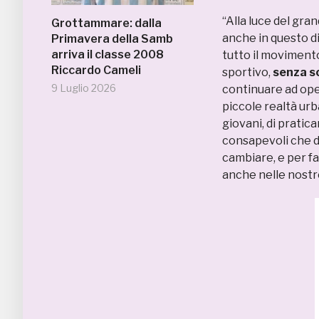
“Alla luce del gran
Grottammare: dalla
anche in questo d
Primavera della Samb
arriva il classe 2008
tutto il moviment
Riccardo Cameli
sportivo,
senza sc
9 Luglio 2026
continuare ad ope
piccole realtà urba
giovani, di pratic
consapevoli che 
cambiare, e per fa
anche nelle nostr