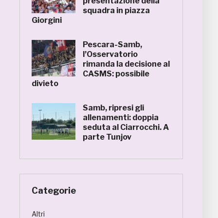
presentazione della
squadra in piazza
Giorgini
Pescara-Samb,
l’Osservatorio
rimanda la decisione al
CASMS: possibile
divieto
Samb, ripresi gli
allenamenti: doppia
seduta al Ciarrocchi. A
parte Tunjov
Categorie
Altri