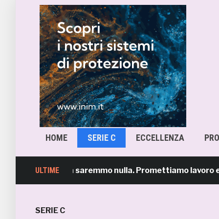
HOME
SERIE C
ECCELLENZA
PR
 voi tifosi non saremmo nulla. Promettiamo lavoro e mag
ULTIME
SERIE C