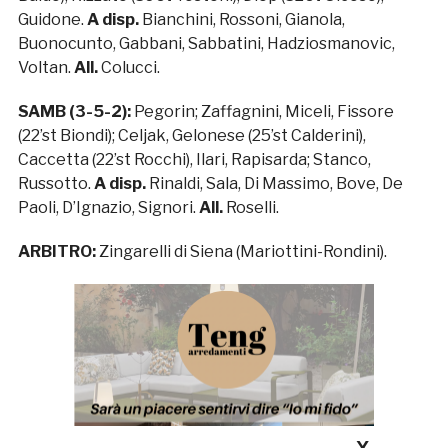
Guidone.
A disp.
Bianchini, Rossoni, Gianola,
Buonocunto, Gabbani, Sabbatini, Hadziosmanovic,
Voltan.
All.
Colucci.
SAMB (3-5-2):
Pegorin; Zaffagnini, Miceli, Fissore
(22’st Biondi); Celjak, Gelonese (25’st Calderini),
Caccetta (22’st Rocchi), Ilari, Rapisarda; Stanco,
Russotto.
A disp.
Rinaldi, Sala, Di Massimo, Bove, De
Paoli, D’Ignazio, Signori.
All.
Roselli.
ARBITRO:
Zingarelli di Siena (Mariottini-Rondini).