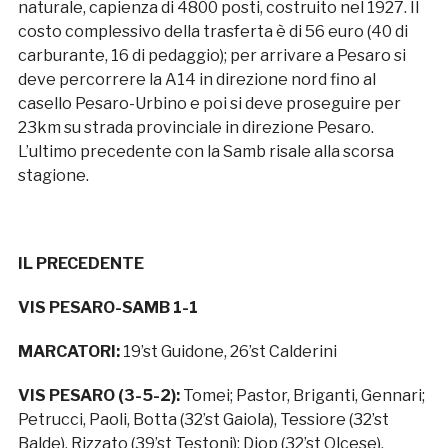
naturale, capienza di 4800 posti, costruito nel 1927. Il
costo complessivo della trasferta è di 56 euro (40 di
carburante, 16 di pedaggio); per arrivare a Pesaro si
deve percorrere la A14 in direzione nord fino al
casello Pesaro-Urbino e poi si deve proseguire per
23km su strada provinciale in direzione Pesaro.
L’ultimo precedente con la Samb risale alla scorsa
stagione.
IL PRECEDENTE
VIS PESARO-SAMB 1-1
MARCATORI:
19’st Guidone, 26’st Calderini
VIS PESARO (3-5-2):
Tomei; Pastor, Briganti, Gennari;
Petrucci, Paoli, Botta (32’st Gaiola), Tessiore (32’st
Balde), Rizzato (39’st Testoni); Diop (32’st Olcese),