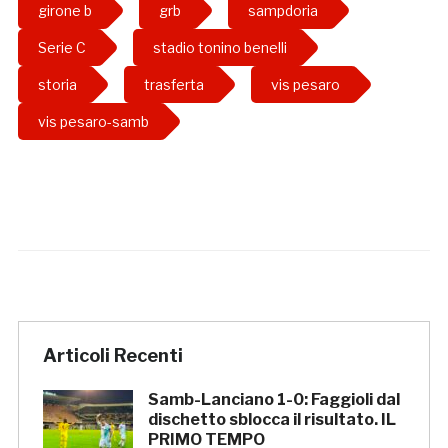
girone b
grb
sampdoria
Serie C
stadio tonino benelli
storia
trasferta
vis pesaro
vis pesaro-samb
Articoli Recenti
Samb-Lanciano 1-0: Faggioli dal
dischetto sblocca il risultato. IL
PRIMO TEMPO