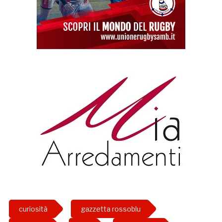
curiosità
gazzetta rossoblu