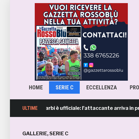
HOME
SERIE C
ECCELLENZA
PR
enzo Sgarbi è ufficiale: l’attaccante arriva in prestito d
ULTIME
GALLERIE
,
SERIE C