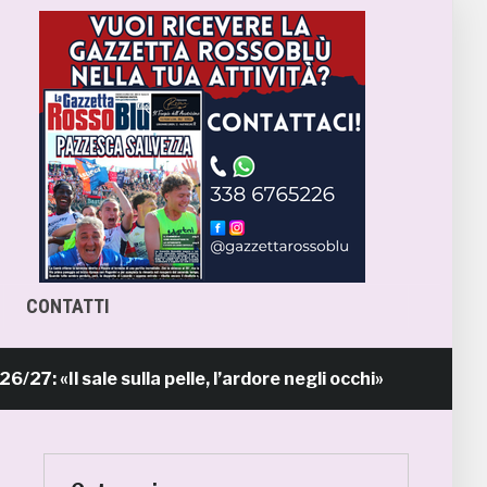
CONTATTI
ale sulla pelle, l’ardore negli occhi»
Primav
9 ore fa