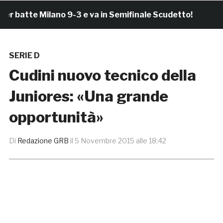
atte Milano 9-3 e va in Semifinale Scudetto!
3 ore
SERIE D
Cudini nuovo tecnico della
Juniores: «Una grande
opportunità»
Di
Redazione GRB
il
5 Novembre 2015 alle 18:42