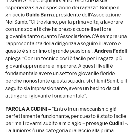
in serie A, B e C e quindi siamo felici che la sua
esperienza sia a disposizione dei ragazzi”. Rompe il
ghiaccio
Guido Barra
, presidente dell'Associazione
Noi Samb. “Ci troviamo, per la prima volta, a lavorare
con una società che ha preso a cuore il settore
giovanile tanto quanto l'Associazione. C'è sempre una
rappresentanza della dirigenza a seguire il lavoro e
questo è sinonimo di grande passione”.
Andrea Fedeli
spiega: “Con un tecnico così è facile per i ragazzi più
giovani apprendere e imparare. A questi livelli è
fondamentale avere un settore giovanile florido
perchè nonostante questa squadra si chiami Samb e il
seguito sia impressionante, avere un bacino da cui
attingere i giovani è fondamentale”.
PAROLA A CUDINI –
“Entro in un meccanismo già
perfettamente funzionante, per questo è stato facile
per me trovarmi subito a mio agio – prosegue
Cudini
–.
La Juniores è una categoria di allaccio alla prima