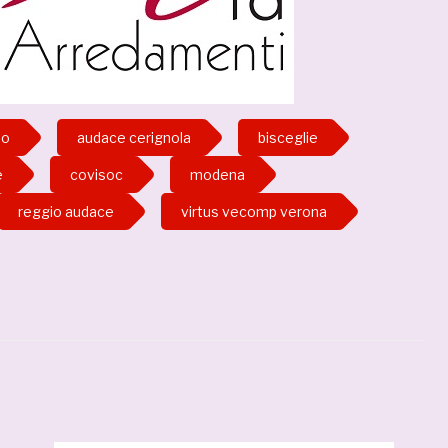
no
audace cerignola
bisceglie
e
covisoc
modena
reggio audace
virtus vecomp verona