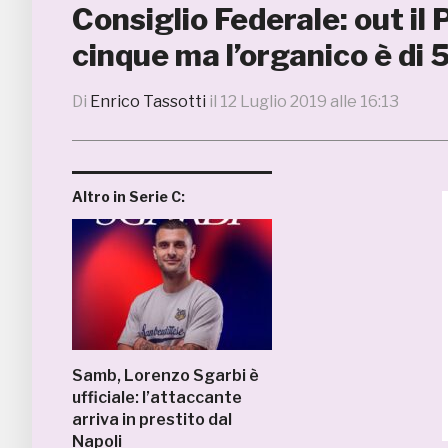
Consiglio Federale: out il
cinque ma l’organico è di
Di
Enrico Tassotti
il
12 Luglio 2019 alle 16:13
Altro in Serie C:
Samb, Lorenzo Sgarbi è
ufficiale: l’attaccante
arriva in prestito dal
Napoli