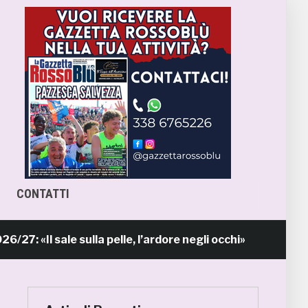
CONTATTI
l sale sulla pelle, l’ardore negli occhi»
Pr
13 ore fa