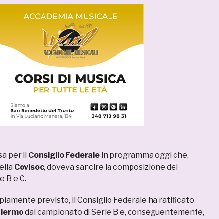
a per il
Consiglio Federale i
n programma oggi che,
della
Covisoc
, doveva sancire la composizione dei
e B e C.
amente previsto, il Consiglio Federale ha ratificato
alermo
dal campionato di Serie B e, conseguentemente,