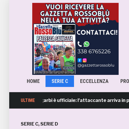
HOME
SERIE C
ECCELLENZA
PR
 Lorenzo Sgarbi è ufficiale: l’attaccante arriva in prestit
ULTIME
SERIE C
,
SERIE D