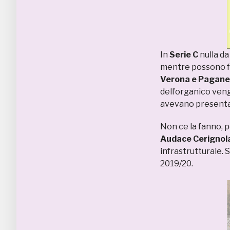
In
Serie C
nulla da
mentre possono 
Verona e Pagan
dell’organico ven
avevano present
Non ce la fanno, p
Audace Cerignol
infrastrutturale. 
2019/20.