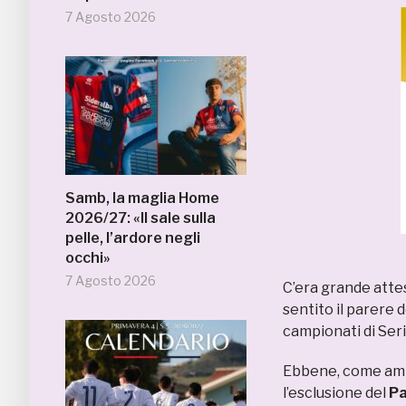
7 Agosto 2026
Samb, la maglia Home
2026/27: «Il sale sulla
pelle, l’ardore negli
occhi»
7 Agosto 2026
C’era grande attes
sentito il parere 
campionati di Seri
Ebbene, come ampi
l’esclusione del
P