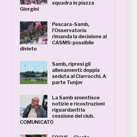
squadra in piazza
Giorgini
Pescara-Samb,
l’Osservatorio
rimanda la decisione al
CASMS: possibile
divieto
Samb, ripresi gli
allenamenti: doppia
seduta al Ciarrocchi. A
parte Tunjov
La Samb smentisce
notizie e ricostruzioni
riguardanti la
cessione del club.
COMUNICATO