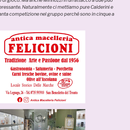
o di gioco. Ma anche Minnozzi in un attacco a due può
eressante. Naturalmente ci mettiamo pure Calderini e
tanta competizione nel gruppo perché sono in cinque a