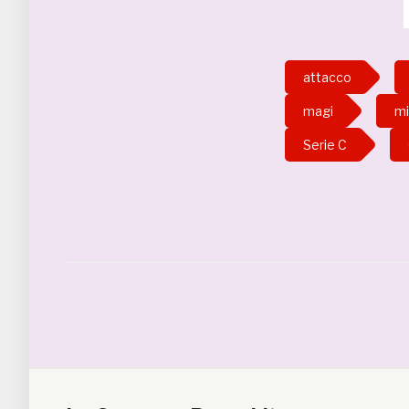
attacco
magi
mi
Serie C