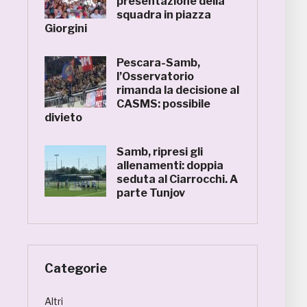
presentazione della
squadra in piazza
Giorgini
Pescara-Samb,
l’Osservatorio
rimanda la decisione al
CASMS: possibile
divieto
Samb, ripresi gli
allenamenti: doppia
seduta al Ciarrocchi. A
parte Tunjov
Categorie
Altri