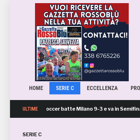
HOME
SERIE C
ECCELLENZA
PR
amb Beach Soccer batte Milano 9-3 e va in Semifinale Sc
ULTIME
SERIE C