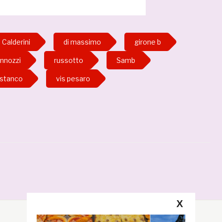
Calderini
di massimo
girone b
nnozzi
russotto
Samb
stanco
vis pesaro
X