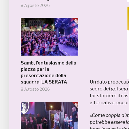
8 Agosto 2026
Samb, l’entusiasmo della
piazza per la
presentazione della
squadra. LA SERATA
Un dato preoccupa
score dei gol segn
8 Agosto 2026
far storcere il nas
alternative, eccon
«
Come coppia d’at
potrebbe essere lo