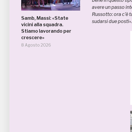
bene in questo tip
avere un passo int
Russotto: ora c’è 
Samb, Massi: «State
sudarsi due posti
».
vicini alla squadra.
Stiamo lavorando per
crescere»
8 Agosto 2026