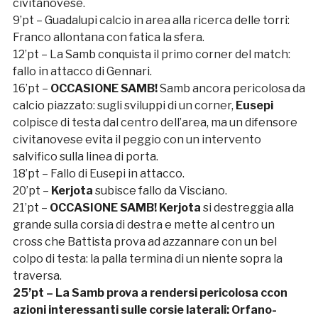
civitanovese.
9’pt – Guadalupi calcio in area alla ricerca delle torri:
Franco allontana con fatica la sfera.
12’pt – La Samb conquista il primo corner del match:
fallo in attacco di Gennari.
16’pt –
OCCASIONE SAMB!
Samb ancora pericolosa da
calcio piazzato: sugli sviluppi di un corner,
Eusepi
colpisce di testa dal centro dell’area, ma un difensore
civitanovese evita il peggio con un intervento
salvifico sulla linea di porta.
18’pt – Fallo di Eusepi in attacco.
20’pt –
Kerjota
subisce fallo da Visciano.
21’pt –
OCCASIONE SAMB!
Kerjota
si destreggia alla
grande sulla corsia di destra e mette al centro un
cross che Battista prova ad azzannare con un bel
colpo di testa: la palla termina di un niente sopra la
traversa.
25’pt – La Samb prova a rendersi pericolosa ccon
azioni interessanti sulle corsie laterali: Orfano-