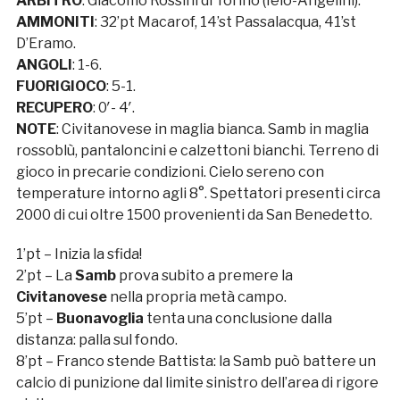
ARBITRO
: Giacomo Rossini di Torino (Ielo-Angelini).
AMMONITI
: 32’pt Macarof, 14’st Passalacqua, 41’st
D’Eramo.
ANGOLI
: 1-6.
FUORIGIOCO
: 5-1.
RECUPERO
: 0′- 4′.
NOTE
: Civitanovese in maglia bianca. Samb in maglia
rossoblù, pantaloncini e calzettoni bianchi. Terreno di
gioco in precarie condizioni. Cielo sereno con
temperature intorno agli 8°. Spettatori presenti circa
2000 di cui oltre 1500 provenienti da San Benedetto.
1’pt – Inizia la sfida!
2’pt – La
Samb
prova subito a premere la
Civitanovese
nella propria metà campo.
5’pt –
Buonavoglia
tenta una conclusione dalla
distanza: palla sul fondo.
8’pt – Franco stende Battista: la Samb può battere un
calcio di punizione dal limite sinistro dell’area di rigore