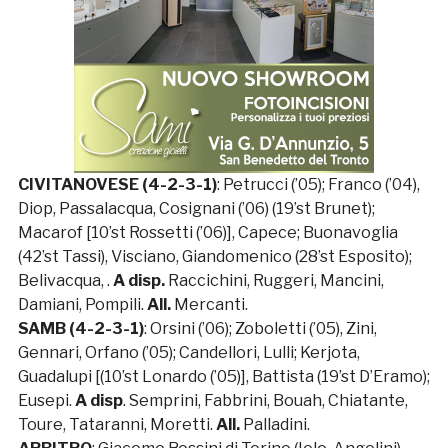
CIVITANOVESE (4-2-3-1)
: Petrucci (’05); Franco (’04),
Diop, Passalacqua, Cosignani (’06) (19’st Brunet);
Macarof [10’st Rossetti (’06)], Capece; Buonavoglia
(42’st Tassi), Visciano, Giandomenico (28’st Esposito);
Belivacqua, .
A disp.
Raccichini, Ruggeri, Mancini,
Damiani, Pompili.
All.
Mercanti.
SAMB (4-2-3-1)
: Orsini (’06); Zoboletti (’05), Zini,
Gennari, Orfano (’05); Candellori, Lulli; Kerjota,
Guadalupi [(10’st Lonardo (’05)], Battista (19’st D’Eramo);
Eusepi.
A disp
. Semprini, Fabbrini, Bouah, Chiatante,
Toure, Tataranni, Moretti.
All.
Palladini.