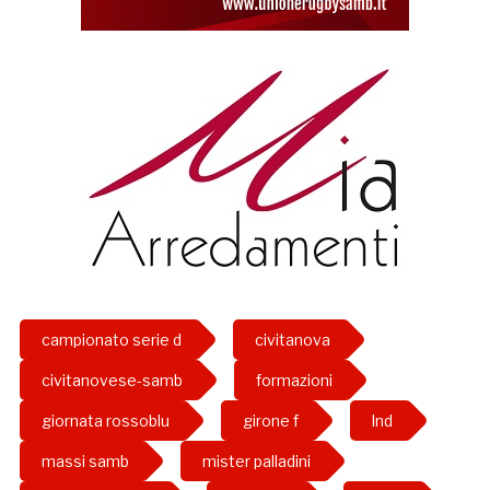
campionato serie d
civitanova
civitanovese-samb
formazioni
giornata rossoblu
girone f
lnd
massi samb
mister palladini