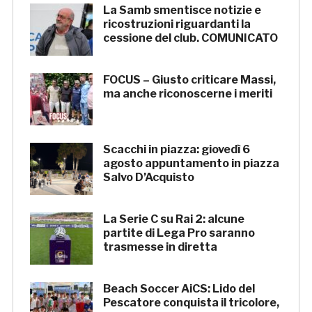
La Samb smentisce notizie e
ricostruzioni riguardanti la
cessione del club. COMUNICATO
FOCUS – Giusto criticare Massi,
ma anche riconoscerne i meriti
Scacchi in piazza: giovedì 6
agosto appuntamento in piazza
Salvo D’Acquisto
La Serie C su Rai 2: alcune
partite di Lega Pro saranno
trasmesse in diretta
Beach Soccer AiCS: Lido del
Pescatore conquista il tricolore,