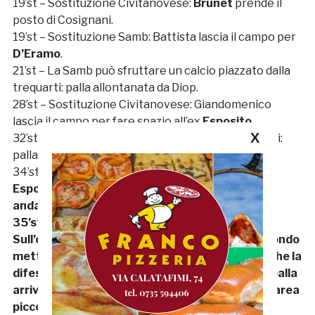
19’st – Sostituzione Civitanovese:
Brunet
prende il
posto di Cosignani.
19’st – Sostituzione Samb: Battista lascia il campo per
D’Eramo
.
21’st – La Samb può sfruttare un calcio piazzato dalla
trequarti: palla allontanata da Diop.
28’st – Sostituzione Civitanovese: Giandomenico
lascia il campo per fare spazio all’ex
Esposito
.
X
32’st – D’Eramo tenta una conclusione dai 30 metri:
palla ampiamente sul fondo.
34’st –
GOL DELLA CIVITANOVESE!
Lancio di
Esposito in area di rigore, Franco calcia in porta
andando a trafiggere Orsini.
35’st – GOOOOOOOOL DELLA SAAAAAAAMB!!!
Sull’out di sinistra, D’Eramo serve Lulli che dal fondo
mette al centro dell’area un pallone rasoterra che la
difesa casalinga non riesce ad intercettare, la palla
arriva sul sinistro di Kerjota che, dal centro dell’area
piccola, scaglia in porta un tiro che non lascia