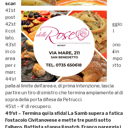
scampo a Petrucci.
41’st – Sostituzione Civitanovese: Tassi prende il
posto di Buonavoglia.
42’st – La Civitanovese prova a riprendersi il pareggio:
il colpo di testa del solito Franco termina di poco al
lato.
43’st –
OCCASIONE SAMB!
I rossoblù ospiti ripartono
in contropiede:
Kerjota
si accentra e serve
Eusepi
in
area di rigore, ma l’attaccante rossoblù perde il tempo
per andare al tiro e si fa stoppare in angolo dal diretto
marcatore.
44’st – Samb ancora pericolosa: Candellori riceve
palla al limite dell’area e, di prima intenzione, lascia
partire un tiro di sinistro che termina ampiamente al di
sopra della porta difesa da Petrucci.
45’st – 4′ di recupero.
49’st – Termina qui la sfida! La Samb supera a fatica
l’ostacolo Civitanovese e mette tre punti sotto
l’albero. Battista stappa il match, Franco pareggia i