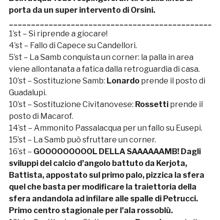
porta da un super intervento di Orsini.
_______________________________________________
1’st – Si riprende a giocare!
4’st – Fallo di Capece su Candellori.
5’st – La Samb conquista un corner: la palla in area
viene allontanata a fatica dalla retroguardia di casa.
10’st – Sostituzione Samb:
Lonardo
prende il posto di
Guadalupi.
10’st – Sostituzione Civitanovese:
Rossetti
prende il
posto di Macarof.
14’st – Ammonito Passalacqua per un fallo su Eusepi.
15’st – La Samb può sfruttare un corner.
16’st –
GOOOOOOOOOL DELLA SAAAAAAMB! Dagli
sviluppi del calcio d’angolo battuto da Kerjota,
Battista, appostato sul primo palo, pizzica la sfera
quel che basta per modificare la traiettoria della
sfera andandola ad infilare alle spalle di Petrucci.
Primo centro stagionale per l’ala rossoblù.