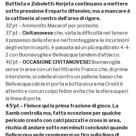
Battista e Zoboletti-Kerjota continuano a mettere
sotto pressione il reparto difensivo, ma a mancare è
la cattiveria al centro dell’area di rigore.
32’pt – Ammonito Macarof per proteste.
37’pt –
Civitanovese
che, vista la difficoltà nel tenere
il possesso della sfera e nel fronteggiare le incurisioni
degli esterni ospiti., è passata ad un più equlibrato 4-4-
2 con Buonavoglia e Belivacqua tandem d’attacco.
40’pt –
OCCASIONE CIVITANOVESE!
Buonavoglia
serve in area con un bel filtrante Franco che, di prima
intenzione, scodella al centro un pallone basso che
Belivacqua calcia in porta a botta sicura ma Orsini è
attento e con un colpo felino evita che la sfera superi
la linea di porta.
45’pt – Finisce qui la prima frazione di gioco. La
Samb controlla ma, fatta eccezione per qualche
pericolo creato con calci piazzati e cross in area,
rischia di andare sotto nei minuti conclusivi quando
Belivacqua vede respingersi un tiro sulla linea di