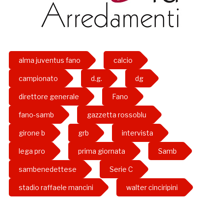
alma juventus fano
calcio
campionato
d.g.
dg
direttore generale
Fano
fano-samb
gazzetta rossoblu
girone b
grb
intervista
lega pro
prima giornata
Samb
sambenedettese
Serie C
stadio raffaele mancini
walter cinciripini