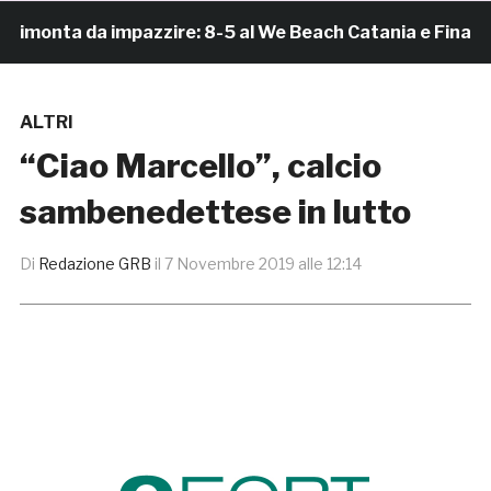
onta da impazzire: 8-5 al We Beach Catania e Finale Sc
ALTRI
“Ciao Marcello”, calcio
sambenedettese in lutto
Di
Redazione GRB
il
7 Novembre 2019 alle 12:14