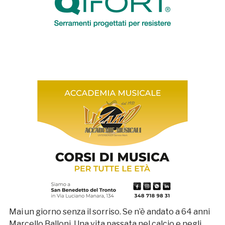
Mai un giorno senza il sorriso. Se n’è andato a 64 anni
Marcello Balloni. Una vita passata nel calcio e negli