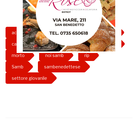
accompagnatore
associazione noi samb
calcio
giovanile
marcello balloni
morto
noi samb
rip
Samb
sambenedettese
settore giovanile