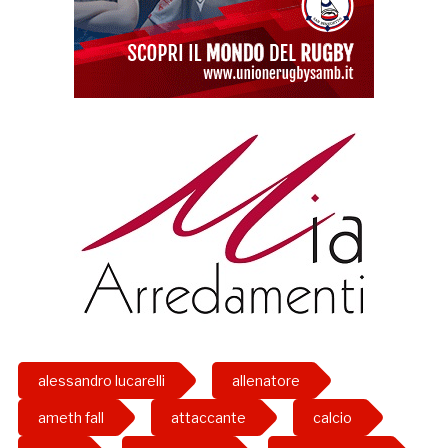
alessandro lucarelli
allenatore
ameth fall
attaccante
calcio