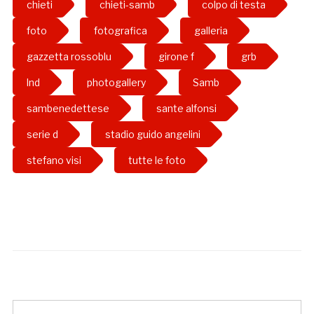
chieti
chieti-samb
colpo di testa
foto
fotografica
galleria
gazzetta rossoblu
girone f
grb
lnd
photogallery
Samb
sambenedettese
sante alfonsi
serie d
stadio guido angelini
stefano visi
tutte le foto