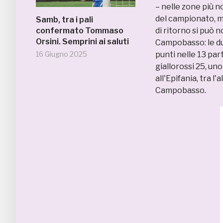
– nelle zone più no
del campionato, m
Samb, tra i pali
confermato Tommaso
di ritorno si può 
Orsini. Semprini ai saluti
Campobasso: le du
16 Giugno 2025
punti nelle 13 part
giallorossi 25, uno
all'Epifania, tra l'
Campobasso.