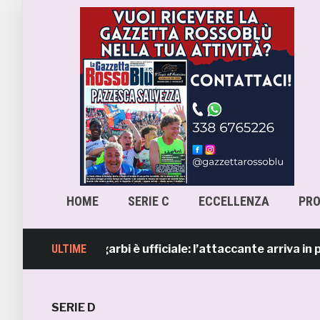
HOME
SERIE C
ECCELLENZA
PR
 Lorenzo Sgarbi è ufficiale: l’attaccante arriva in prestit
ULTIME
SERIE D