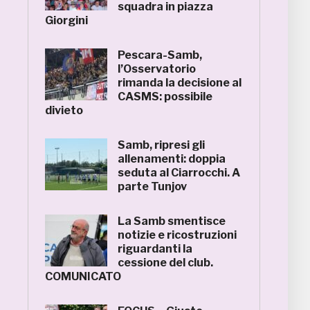
squadra in piazza
Giorgini
Pescara-Samb,
l’Osservatorio
rimanda la decisione al
CASMS: possibile
divieto
Samb, ripresi gli
allenamenti: doppia
seduta al Ciarrocchi. A
parte Tunjov
La Samb smentisce
notizie e ricostruzioni
riguardanti la
cessione del club.
COMUNICATO