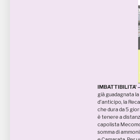
IMBATTIBILITA' 
già guadagnata la
d'anticipo, la Rec
che dura da 5 giorn
è tenere a distanz
capolista Mecomon
somma di ammonizi
e Camarata. Per 