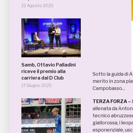
22 Agosto 2025
Samb, Ottavio Palladini
riceve il premio alla
Sotto la guida di 
carriera dal D Club
merito in zona play
17 Giugno 2025
Campobasso…
TERZA FORZA –
allenata da Anton
tecnico abruzzese
giallorossa, i leo
esponenziale, usc