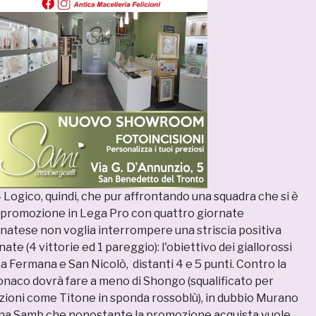
–
Logico, quindi, che pur affrontando una squadra che si è
 promozione in Lega Pro con quattro giornate
anatese non voglia interrompere una striscia positiva
ate (4 vittorie ed 1 pareggio): l'obiettivo dei giallorossi
a Fermana e San Nicolò, distanti 4 e 5 punti. Contro la
aco dovrà fare a meno di Shongo (squalificato per
oni come Titone in sponda rossoblù), in dubbio Murano
una Samb che nonostante la promozione acquista vuole