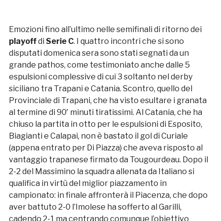
Emozioni fino all’ultimo nelle semifinali di ritorno dei
playoff
di
Serie C
. I quattro incontri che si sono
disputati domenica sera sono stati segnati da un
grande pathos, come testimoniato anche dalle 5
espulsioni complessive di cui 3 soltanto nel derby
siciliano tra Trapani e Catania. Scontro, quello del
Provinciale di Trapani, che ha visto esultare i granata
al termine di 90′ minuti tiratissimi. Al Catania, che ha
chiuso la partita in otto per le espulsioni di Esposito,
Biagianti e Calapai, non è bastato il gol di Curiale
(appena entrato per Di Piazza) che aveva risposto al
vantaggio trapanese firmato da Tougourdeau. Dopo il
2-2 del Massimino la squadra allenata da Italiano si
qualifica in virtù del miglior piazzamento in
campionato: in finale affronterà il Piacenza, che dopo
aver battuto 2-0 l’Imolese ha sofferto al Garilli,
cadendo 2-1 ma centrando comunque l’obiettivo