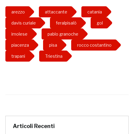
arezzo
attaccante
catania
davis curiale
feralpisalò
gol
imolese
pablo granoche
piacenza
pisa
rocco costantino
trapani
Triestina
Articoli Recenti