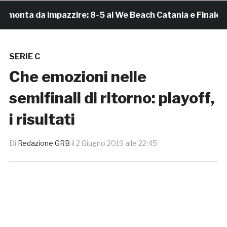
nta da impazzire: 8-5 al We Beach Catania e Finale Scud
SERIE C
Che emozioni nelle
semifinali di ritorno: playoff,
i risultati
Di
Redazione GRB
il
2 Giugno 2019 alle 22:45