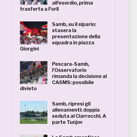
all’esordio, prima
trasferta a Forlì
Samb, su il sipario:
stasera la
presentazione della
squadra in piazza
Giorgini
Pescara-Samb,
l’Osservatorio
rimanda la decisione al
CASMS: possibile
divieto
Samb, ripresi gli
allenamenti: doppia
seduta al Ciarrocchi. A
parte Tunjov