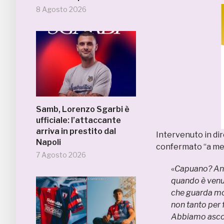
8 Agosto 2026
Samb, Lorenzo Sgarbi è
ufficiale: l’attaccante
arriva in prestito dal
Intervenuto in dir
Napoli
confermato “a mez
7 Agosto 2026
«
Capuano? Anc
quando è venu
che guarda mol
non tanto per 
Abbiamo ascol