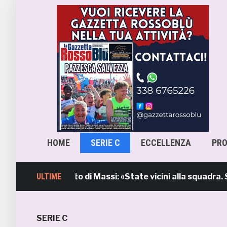
HOME
SERIE C
ECCELLENZA
PR
, l’intervento di Massi: «State vicini alla squadra. Stiam
ULTIME
SERIE C