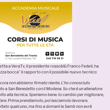
etta a VeraTv, il presidente rossoblù Franco Fedeli, ha
za bocca” il rapporto con il possibile nuovo tecnico:
ora non abbiamo firmato niente. L’ho conosciuto
to a San Benedetto con il Modena. So che è un allenatore
to alla tecnica. Speriamo bene. Io cambio per migliorare,
fare. Prima prendiamolo, poi lasciamolo lavorare.
tato qualcuno, ma fino a domani la Samb non avrà