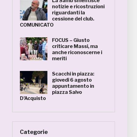
La Samb smentisce
notizie e ricostruzioni
riguardanti la
cessione del club.
COMUNICATO
FOCUS – Giusto
criticare Massi, ma
anche riconoscerne i
meriti
Scacchi in piazza:
giovedì 6 agosto
appuntamento in
piazza Salvo
D’Acquisto
Categorie