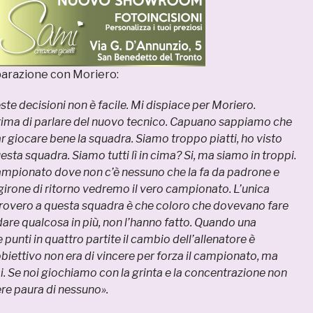
eparazione con Moriero:
te decisioni non è facile. Mi dispiace per Moriero.
ima di parlare del nuovo tecnico. Capuano sappiamo che
ar giocare bene la squadra. Siamo troppo piatti, ho visto
sta squadra. Siamo tutti lì in cima? Si, ma siamo in troppi.
ampionato dove non c’è nessuno che la fa da padrone e
girone di ritorno vedremo il vero campionato. L’unica
rovero a questa squadra è che coloro che dovevano fare
dare qualcosa in più, non l’hanno fatto. Quando una
punti in quattro partite il cambio dell’allenatore è
obiettivo non era di vincere per forza il campionato, ma
imi. Se noi giochiamo con la grinta e la concentrazione non
e paura di nessuno».