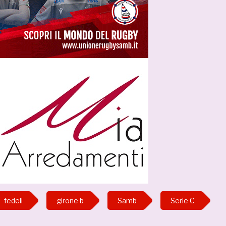
fedeli
girone b
Samb
Serie C