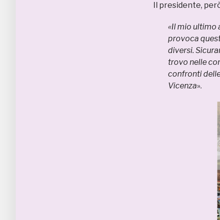
Il presidente, per
«Il mio ultimo 
provoca quest
diversi. Sicur
trovo nelle co
confronti del
Vicenza
».