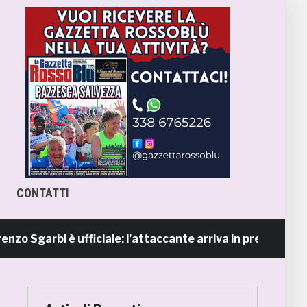
CONTATTI
rbi è ufficiale: l’attaccante arriva in prestito dal Napoli