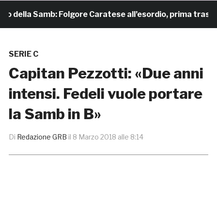
 della Samb: Folgore Caratese all’esordio, prima trasferta 
SERIE C
Capitan Pezzotti: «Due anni
intensi. Fedeli vuole portare
la Samb in B»
Di
Redazione GRB
il
8 Marzo 2018 alle 8:14