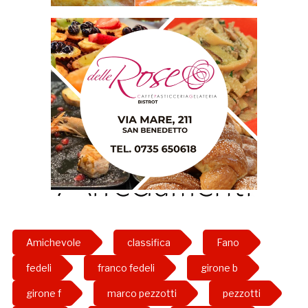
Amichevole
classifica
Fano
fedeli
franco fedeli
girone b
girone f
marco pezzotti
pezzotti