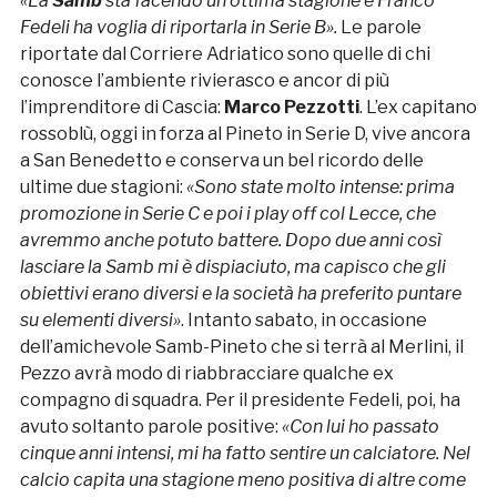
«La
Samb
sta facendo un’ottima stagione e Franco
Fedeli ha voglia di riportarla in Serie B».
Le parole
riportate dal Corriere Adriatico sono quelle di chi
conosce l’ambiente rivierasco e ancor di più
l’imprenditore di Cascia:
Marco Pezzotti
. L’ex capitano
rossoblù, oggi in forza al Pineto in Serie D, vive ancora
a San Benedetto e conserva un bel ricordo delle
ultime due stagioni:
«Sono state molto intense: prima
promozione in Serie C e poi i play off col Lecce, che
avremmo anche potuto battere. Dopo due anni così
lasciare la Samb mi è dispiaciuto, ma capisco che gli
obiettivi erano diversi e la società ha preferito puntare
su elementi diversi»
. Intanto sabato, in occasione
dell’amichevole Samb-Pineto che si terrà al Merlini, il
Pezzo avrà modo di riabbracciare qualche ex
compagno di squadra. Per il presidente Fedeli, poi, ha
avuto soltanto parole positive:
«Con lui ho passato
cinque anni intensi, mi ha fatto sentire un calciatore. Nel
calcio capita una stagione meno positiva di altre come