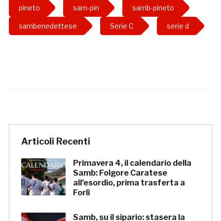
pineto
sam-pin
samb-pineto
sambenedettese
Serie C
serie d
Articoli Recenti
Primavera 4, il calendario della
Samb: Folgore Caratese
all’esordio, prima trasferta a
Forlì
Samb, su il sipario: stasera la