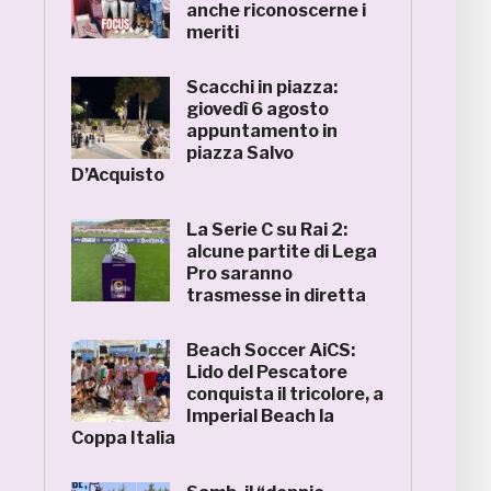
anche riconoscerne i
meriti
Scacchi in piazza:
giovedì 6 agosto
appuntamento in
piazza Salvo
D’Acquisto
La Serie C su Rai 2:
alcune partite di Lega
Pro saranno
trasmesse in diretta
Beach Soccer AiCS:
Lido del Pescatore
conquista il tricolore, a
Imperial Beach la
Coppa Italia