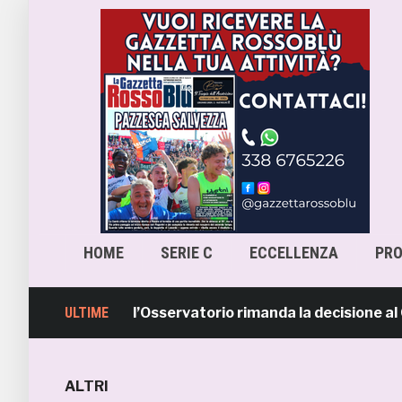
HOME
SERIE C
ECCELLENZA
PR
cara-Samb, l’Osservatorio rimanda la decisione al CASMS:
ULTIME
ALTRI