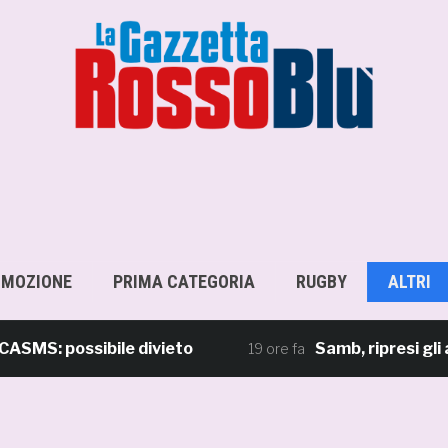
OMOZIONE
PRIMA CATEGORIA
RUGBY
ALTRI
 possibile divieto
Samb, ripresi gli allena
19 ore fa