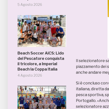
5 Agosto 2026
Beach Soccer AiCS: Lido
del Pescatore conquista
Il selezionatore s
il tricolore, a Imperial
piazzamento dei s
Beach la Coppa Italia
anche andare meg
4 Agosto 2026
Si è concluso con
italiana, diretta 
pesca sportiva, sp
Portogallo. «Anch
selezionatore azz