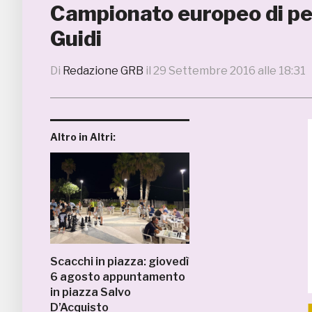
Campionato europeo di pesc
Guidi
Di
Redazione GRB
il
29 Settembre 2016 alle 18:31
Altro in Altri:
Scacchi in piazza: giovedì
6 agosto appuntamento
in piazza Salvo
D’Acquisto