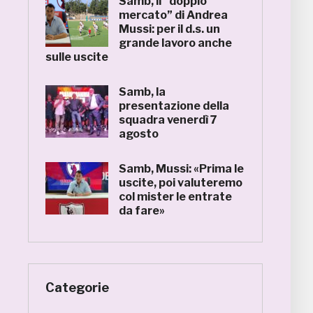
Samb, il “doppio
mercato” di Andrea
Mussi: per il d.s. un
grande lavoro anche
sulle uscite
Samb, la
presentazione della
squadra venerdì 7
agosto
Samb, Mussi: «Prima le
uscite, poi valuteremo
col mister le entrate
da fare»
Categorie