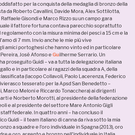
ddisfatto per la conquista della medaglia di bronzo della
a da Roberto Cavallini, Davide Mora, Alex Sottilotta,
, Raffaele Gisondi e Marco Rizzo su un campo gara
l quale il fattore fortuna contava parecchio soprattutto
 il regolamento con la misura minima dei pesci a 15 cm e la
'amo di 7 mm. Invio anche le mie più vive
gli amici portoghesi che hanno vinto ed in particolare
o Pereira, José Afonso e
Gu
ilherme Serrario. Un
a proseguito Guidi – va a tutta la delegazione italiana
allo e in particolare ai ragazzi della squadra A, della
lassificata (Iacopo Collavoli, Paolo Lacerenza, Federico
rivierasco tesserato per la Apsd San Benedetto –
 Marco Meloni e Riccardo Tonacchera) ai dirigenti
arti e Norberto Morotti, al presidente della federazione
oli e al presidente del settore Mare Antonio Gigli
staff federale. In quattro anni – ha concluso il
o Guidi – il team italiano di canna da riva sotto la mia
ronzo a squadre e l'oro individuale in Spagna (2013), oro
re e oro, argento e bronzo nell'individuale in Italia