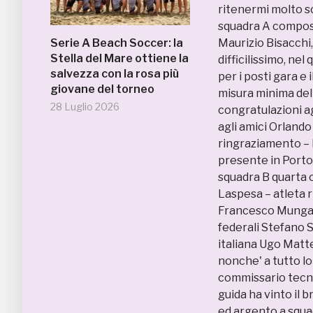
ritenermi molto so
squadra A compost
Serie A Beach Soccer: la
Maurizio Bisacchi
Stella del Mare ottiene la
difficilissimo, ne
salvezza con la rosa più
per i posti gara e
giovane del torneo
misura minima dell
28 Luglio 2026
congratulazioni a
agli amici Orland
ringraziamento – h
presente in Portog
squadra B quarta c
Laspesa – atleta 
Francesco Mungai,
federali Stefano S
italiana Ugo Matte
nonche' a tutto lo 
commissario tecnic
guida ha vinto il b
ed argento a squad