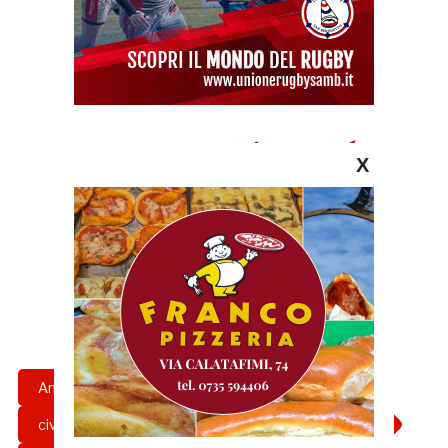
X
Amichevole
civitanova
civitanovese
comunale
estate