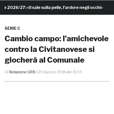
26/27: «Il sale sulla pelle, l’ardore negli occhi»
7 
SERIE C
Cambio campo: l’amichevole
contro la Civitanovese si
giocherà al Comunale
Di
Redazione GRB
il
29 Agosto 2018 alle 15:59