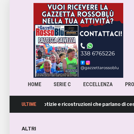
HOME
SERIE C
ECCELLENZA
PR
mentisce notizie e ricostruzioni che parlano di cession
ULTIME
ALTRI