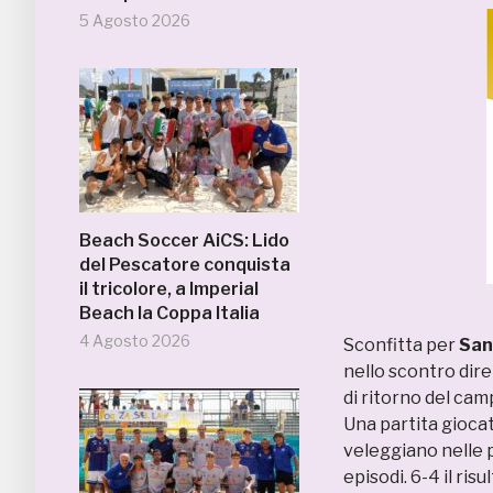
5 Agosto 2026
Beach Soccer AiCS: Lido
del Pescatore conquista
il tricolore, a Imperial
Beach la Coppa Italia
4 Agosto 2026
Sconfitta per
San
nello scontro dir
di ritorno del cam
Una partita giocat
veleggiano nelle p
episodi. 6-4 il risu