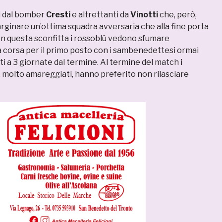
ti dal bomber
Cresti
e altrettanti da
Vinotti
che, però,
rginare un’ottima squadra avversaria che alla fine porta
Con questa sconfitta i rossoblù vedono sfumare
a corsa per il primo posto con i sambenedettesi ormai
ti a 3 giornate dal termine. Al termine del match i
, molto amareggiati, hanno preferito non rilasciare