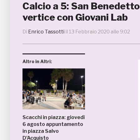
Calcio a 5: San Benedetto 
vertice con Giovani Lab
Di
Enrico Tassotti
il
13 Febbraio 2020 alle 9:02
Altro in Altri:
Scacchi in piazza: giovedì
6 agosto appuntamento
in piazza Salvo
D’Acquisto