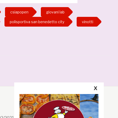
csiapopen
giovani lab
polisportiva san benedetto city
vinotti
X
Segui la GRB
Facebook
/02/2021 n. 199/2021