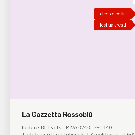
alessio collini
joshua cresti
La Gazzetta Rossoblù
Editore: BLT s.r.l.s. - P.IVA 02405390440
Testata iscritta al Tribunale di Ascoli Piceno il 26