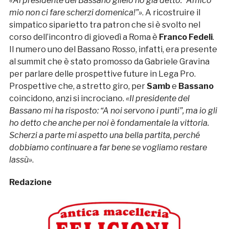
«Al presidente del Bassano glielo ho già detto: “Amico
mio non ci fare scherzi domenica!”»
. A ricostruire il
simpatico siparietto tra patron che si è svolto nel
corso dell’incontro di giovedì a Roma è
Franco Fedeli
.
Il numero uno del Bassano Rosso, infatti, era presente
al summit che è stato promosso da Gabriele Gravina
per parlare delle prospettive future in Lega Pro.
Prospettive che, a stretto giro, per
Samb
e
Bassano
coincidono, anzi si incrociano.
«Il presidente del
Bassano mi ha risposto: “A noi servono i punti”, ma io gli
ho detto che anche per noi è fondamentale la vittoria.
Scherzi a parte mi aspetto una bella partita, perché
dobbiamo continuare a far bene se vogliamo restare
lassù»
.
Redazione