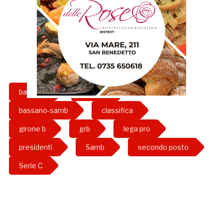
bas-sam
Bassano
bassano-samb
classifica
girone b
grb
lega pro
presidenti
Samb
secondo posto
Serie C