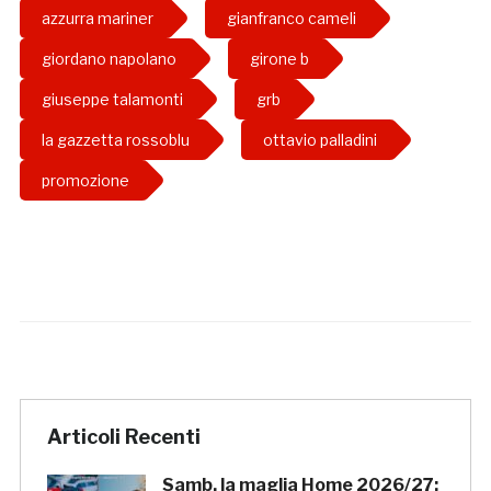
azzurra mariner
gianfranco cameli
giordano napolano
girone b
giuseppe talamonti
grb
la gazzetta rossoblu
ottavio palladini
promozione
Articoli Recenti
Samb, la maglia Home 2026/27: