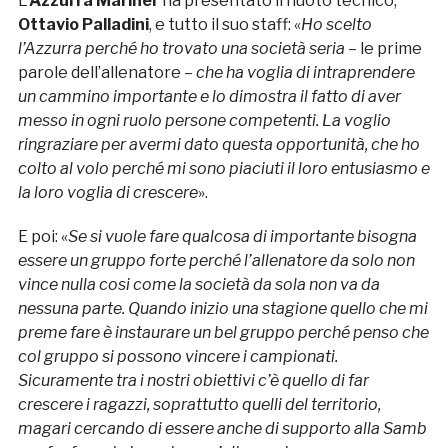
L’
Azzurra Mariner
ha presentato il nuoto tecnico,
Ottavio Palladini
, e tutto il suo staff: «
Ho scelto
l’Azzurra perché ho trovato una società seria
– le prime
parole dell’allenatore –
che ha voglia di intraprendere
un cammino importante e lo dimostra il fatto di aver
messo in ogni ruolo persone competenti. La voglio
ringraziare per avermi dato questa opportunità, che ho
colto al volo perché mi sono piaciuti il loro entusiasmo e
la loro voglia di crescere
».
E poi: «
Se si vuole fare qualcosa di importante bisogna
essere un gruppo forte perché l’allenatore da solo non
vince nulla cosi come la società da sola non va da
nessuna parte. Quando inizio una stagione quello che mi
preme fare è instaurare un bel gruppo perché penso che
col gruppo si possono vincere i campionati.
Sicuramente tra i nostri obiettivi c’è quello di far
crescere i ragazzi, soprattutto quelli del territorio,
magari cercando di essere anche di supporto alla Samb