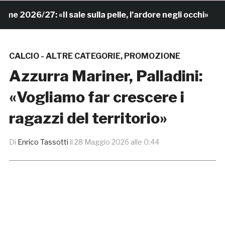
026/27: «Il sale sulla pelle, l’ardore negli occhi»
6
CALCIO - ALTRE CATEGORIE
,
PROMOZIONE
Azzurra Mariner, Palladini:
«Vogliamo far crescere i
ragazzi del territorio»
Di
Enrico Tassotti
il
28 Maggio 2026 alle 0:44