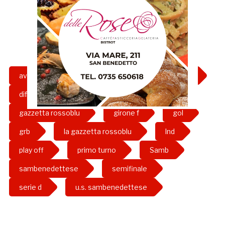
avezzano
avezzano-samb
calcio
difensore
federico chiatante
gazzetta rossoblu
girone f
gol
grb
la gazzetta rossoblu
lnd
play off
primo turno
Samb
sambenedettese
semifinale
serie d
u.s. sambenedettese