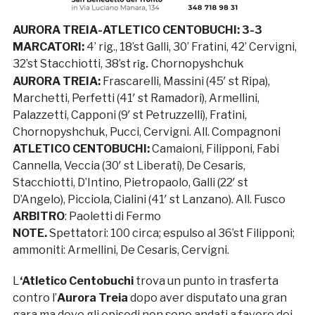
AURORA TREIA-ATLETICO CENTOBUCHI: 3-3
MARCATORI:
4’ rig., 18’st Galli, 30’ Fratini, 42’ Cervigni,
32’st Stacchiotti, 38’st
Chornopyshchuk
rig
.
AURORA TREIA:
Frascarelli, Massini (45′ st Ripa),
Marchetti, Perfetti (41′ st Ramadori), Armellini,
Palazzetti, Capponi (9′ st Petruzzelli), Fratini,
Chornopyshchuk, Pucci, Cervigni. All. Compagnoni
ATLETICO CENTOBUCHI:
Camaioni, Filipponi, Fabi
Cannella, Veccia (30′ st Liberati), De Cesaris,
Stacchiotti, D’Intino, Pietropaolo, Galli (22′ st
D’Angelo), Picciola, Cialini (41′ st Lanzano). All. Fusco
ARBITRO
: Paoletti di Fermo
NOTE.
Spettatori: 100 circa; espulso al 36’st Filipponi;
ammoniti: Armellini, De Cesaris, Cervigni.
L
‘Atletico Centobuchi
trova un punto in trasferta
contro l’
Aurora Treia
dopo aver disputato una gran
gara ma dove gli episodi non sono andati a favore dei