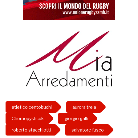
atletico centobuchi
aurora treia
Chornopyshcuk
giorgio galli
roberto stacchiotti
salvatore fusco