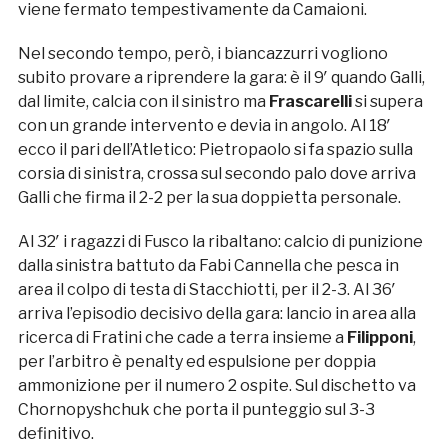
viene fermato tempestivamente da Camaioni.
Nel secondo tempo, però, i biancazzurri vogliono
subito provare a riprendere la gara: è il 9′ quando Galli,
dal limite, calcia con il sinistro ma
Frascarelli
si supera
con un grande intervento e devia in angolo. Al 18′
ecco il pari dell’Atletico: Pietropaolo si fa spazio sulla
corsia di sinistra, crossa sul secondo palo dove arriva
Galli che firma il 2-2 per la sua doppietta personale.
Al 32′ i ragazzi di Fusco la ribaltano: calcio di punizione
dalla sinistra battuto da Fabi Cannella che pesca in
area il colpo di testa di Stacchiotti, per il 2-3. Al 36′
arriva l’episodio decisivo della gara: lancio in area alla
ricerca di Fratini che cade a terra insieme a
Filipponi
,
per l’arbitro è penalty ed espulsione per doppia
ammonizione per il numero 2 ospite. Sul dischetto va
Chornopyshchuk che porta il punteggio sul 3-3
definitivo.